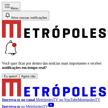
Menu
Ative nossas notificações
Você quer ficar por dentro das notícias mais importantes e receber
notificações em tempo real?
Eu quero!
Agora não
Inscreva-se no canal
MetrópolesTV no
YouTube
MetrópolesTV
Inscreva-se
na MetrópolesTV