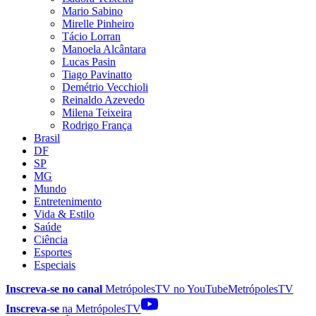
Mario Sabino
Mirelle Pinheiro
Tácio Lorran
Manoela Alcântara
Lucas Pasin
Tiago Pavinatto
Demétrio Vecchioli
Reinaldo Azevedo
Milena Teixeira
Rodrigo França
Brasil
DF
SP
MG
Mundo
Entretenimento
Vida & Estilo
Saúde
Ciência
Esportes
Especiais
Inscreva-se no canal
MetrópolesTV no
YouTube
MetrópolesTV
Inscreva-se
na MetrópolesTV