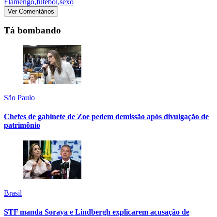
Flamengo
,
futebol
,
sexo
Ver Comentários
Tá bombando
São Paulo
Chefes de gabinete de Zoe pedem demissão após divulgação de
patrimônio
Brasil
STF manda Soraya e Lindbergh explicarem acusação de