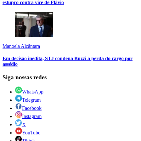
estupro contra vice de Flávio
Manoela Alcântara
Em decisão inédita, STJ condena Buzzi à perda do cargo por
assédio
Siga nossas redes
WhatsApp
Telegram
Facebook
Instagram
X
YouTube
Tiktok