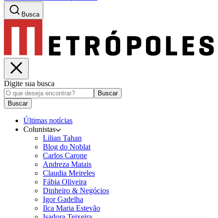
Busca
Digite sua busca
Buscar
Buscar
Últimas notícias
Colunistas
Lilian Tahan
Blog do Noblat
Carlos Carone
Andreza Matais
Claudia Meireles
Fábia Oliveira
Dinheiro & Negócios
Igor Gadelha
Ilca Maria Estevão
Isadora Teixeira