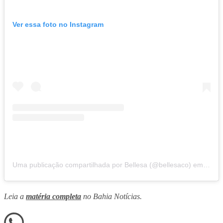
Ver essa foto no Instagram
Uma publicação compartilhada por Bellesa (@bellesaco)
em
13 de
Leia a
matéria completa
no Bahia Notícias.