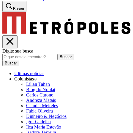
Busca
Digite sua busca
Buscar
Buscar
Últimas notícias
Colunistas
Lilian Tahan
Blog do Noblat
Carlos Carone
Andreza Matais
Claudia Meireles
Fábia Oliveira
Dinheiro & Negócios
Igor Gadelha
Ilca Maria Estevão
Isadora Teixeira