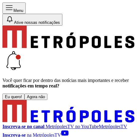
Menu
Ative nossas notificações
Você quer ficar por dentro das notícias mais importantes e receber
notificações em tempo real?
Eu quero!
Agora não
Inscreva-se no canal
MetrópolesTV no
YouTube
MetrópolesTV
Inscreva-se
na MetrópolesTV