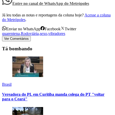
Entre no canal de WhatsApp
do
Metrópoles
Já leu todas as notas e reportagens da coluna hoje?
Acesse a coluna
do Metrópoles
.
Enviar no WhatsApp
Facebook
Twitter
quarentena
,
Rodoviária
,
sexo
,
vibradores
Ver Comentários
Tá bombando
Brasil
Vereadora do PL em Curitiba manda colega do PT "voltar
para o Ceará"