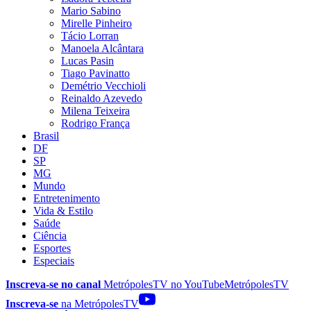
Mario Sabino
Mirelle Pinheiro
Tácio Lorran
Manoela Alcântara
Lucas Pasin
Tiago Pavinatto
Demétrio Vecchioli
Reinaldo Azevedo
Milena Teixeira
Rodrigo França
Brasil
DF
SP
MG
Mundo
Entretenimento
Vida & Estilo
Saúde
Ciência
Esportes
Especiais
Inscreva-se no canal
MetrópolesTV no
YouTube
MetrópolesTV
Inscreva-se
na MetrópolesTV