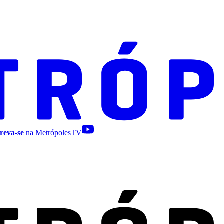
reva-se
na MetrópolesTV