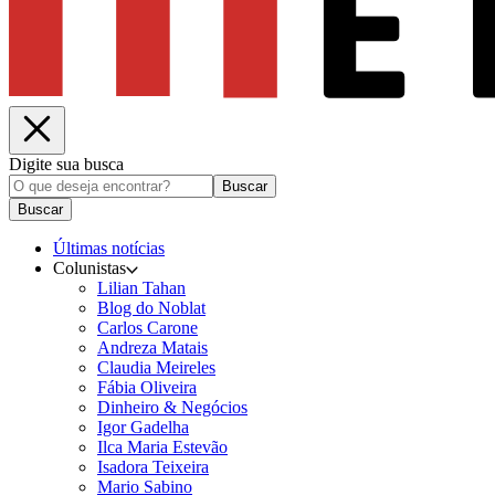
Digite sua busca
Buscar
Buscar
Últimas notícias
Colunistas
Lilian Tahan
Blog do Noblat
Carlos Carone
Andreza Matais
Claudia Meireles
Fábia Oliveira
Dinheiro & Negócios
Igor Gadelha
Ilca Maria Estevão
Isadora Teixeira
Mario Sabino