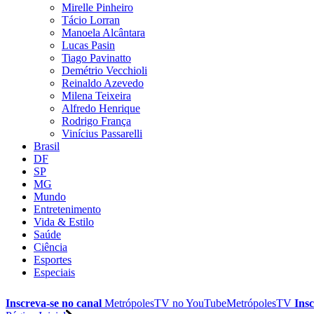
Mirelle Pinheiro
Tácio Lorran
Manoela Alcântara
Lucas Pasin
Tiago Pavinatto
Demétrio Vecchioli
Reinaldo Azevedo
Milena Teixeira
Alfredo Henrique
Rodrigo França
Vinícius Passarelli
Brasil
DF
SP
MG
Mundo
Entretenimento
Vida & Estilo
Saúde
Ciência
Esportes
Especiais
Inscreva-se no canal
MetrópolesTV no
YouTube
MetrópolesTV
Insc