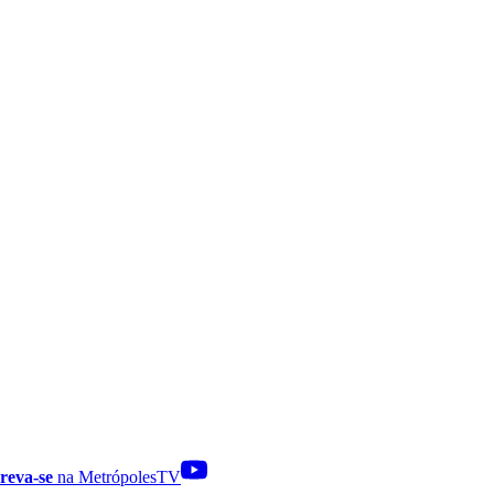
reva-se
na MetrópolesTV