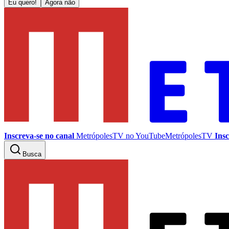
Eu quero!
Agora não
Inscreva-se no canal
MetrópolesTV no
YouTube
MetrópolesTV
Insc
Busca