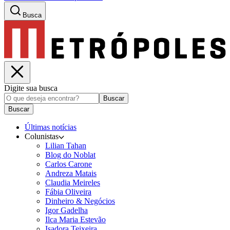
Busca
Digite sua busca
Buscar
Buscar
Últimas notícias
Colunistas
Lilian Tahan
Blog do Noblat
Carlos Carone
Andreza Matais
Claudia Meireles
Fábia Oliveira
Dinheiro & Negócios
Igor Gadelha
Ilca Maria Estevão
Isadora Teixeira