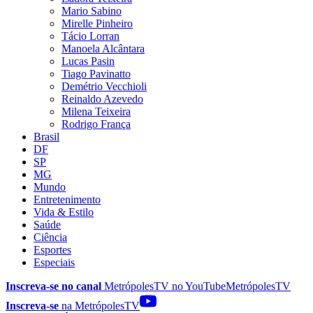
Mario Sabino
Mirelle Pinheiro
Tácio Lorran
Manoela Alcântara
Lucas Pasin
Tiago Pavinatto
Demétrio Vecchioli
Reinaldo Azevedo
Milena Teixeira
Rodrigo França
Brasil
DF
SP
MG
Mundo
Entretenimento
Vida & Estilo
Saúde
Ciência
Esportes
Especiais
Inscreva-se no canal
MetrópolesTV no
YouTube
MetrópolesTV
Inscreva-se
na MetrópolesTV