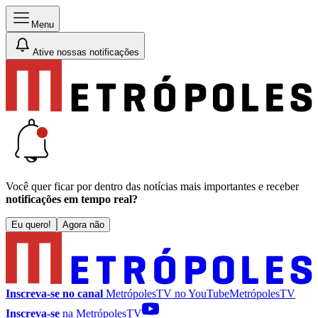
Menu
Ative nossas notificações
Você quer ficar por dentro das notícias mais importantes e receber
notificações em tempo real?
Eu quero!
Agora não
Inscreva-se no canal
MetrópolesTV no
YouTube
MetrópolesTV
Inscreva-se
na MetrópolesTV