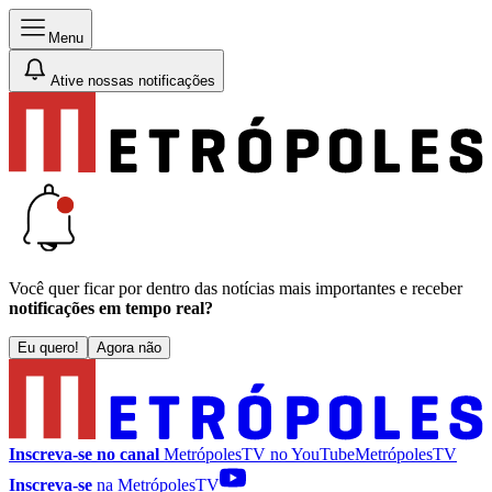
Menu
Ative nossas notificações
Você quer ficar por dentro das notícias mais importantes e receber
notificações em tempo real?
Eu quero!
Agora não
Inscreva-se no canal
MetrópolesTV no
YouTube
MetrópolesTV
Inscreva-se
na MetrópolesTV