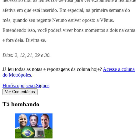
necessário tirar as lentes cor-de-rosa para ver exatamente a realidade
afetiva em que está inserido. Em especial, na primeira semana do
mês, quando seu regente Netuno estiver oposto a Vênus.
Entendendo isso, você poderá viver bons momentos a dois na cama
e fora dela. Divirta-se.
Dias: 2, 12, 21, 29 e 30.
Já leu todas as notas e reportagens da coluna hoje?
Acesse a coluna
do Metrópoles
.
Horóscopo
,
sexo
,
Signos
Ver Comentários
Tá bombando