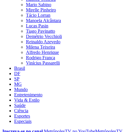
Mario Sabino
Mirelle Pinheiro
Tácio Lorran
Manoela Alcântara
Lucas Pasin
Tiago Pavinatto
Demétrio Vecchioli
Reinaldo Azevedo
Milena Teixeira
Alfredo Henrique
Rodrigo França
Vinícius Passarelli
Brasil
DF
SP
MG
Mundo
Entretenimento
Vida & Estilo
Saúde
Ciência
Esportes
Especiais
Inscreva-se no canal
MetrópolesTV no
YouTube
MetrópolesTV