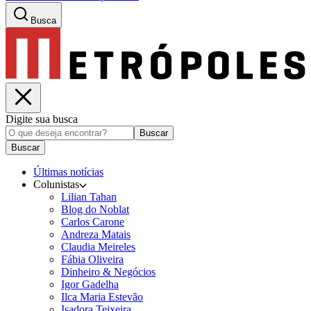
Busca
Digite sua busca
Buscar
Buscar
Últimas notícias
Colunistas
Lilian Tahan
Blog do Noblat
Carlos Carone
Andreza Matais
Claudia Meireles
Fábia Oliveira
Dinheiro & Negócios
Igor Gadelha
Ilca Maria Estevão
Isadora Teixeira