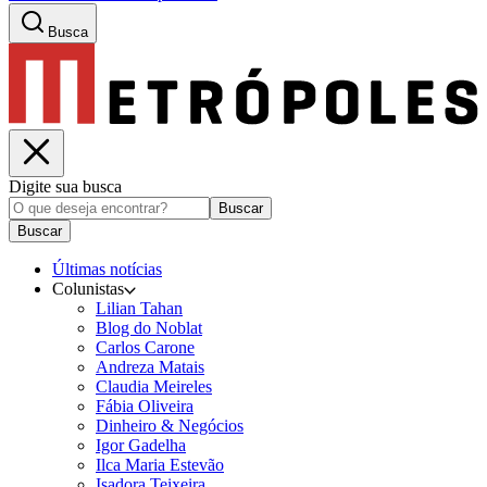
Busca
Digite sua busca
Buscar
Buscar
Últimas notícias
Colunistas
Lilian Tahan
Blog do Noblat
Carlos Carone
Andreza Matais
Claudia Meireles
Fábia Oliveira
Dinheiro & Negócios
Igor Gadelha
Ilca Maria Estevão
Isadora Teixeira