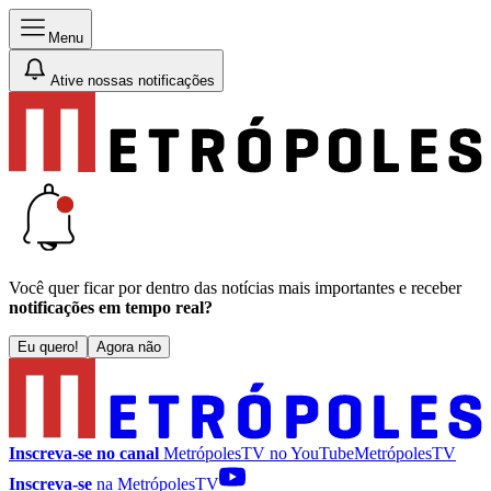
Menu
Ative nossas notificações
Você quer ficar por dentro das notícias mais importantes e receber
notificações em tempo real?
Eu quero!
Agora não
Inscreva-se no canal
MetrópolesTV no
YouTube
MetrópolesTV
Inscreva-se
na MetrópolesTV