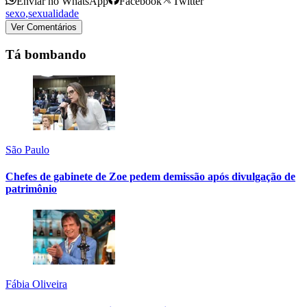
Enviar no WhatsApp
Facebook
Twitter
sexo
,
sexualidade
Ver Comentários
Tá bombando
São Paulo
Chefes de gabinete de Zoe pedem demissão após divulgação de
patrimônio
Fábia Oliveira