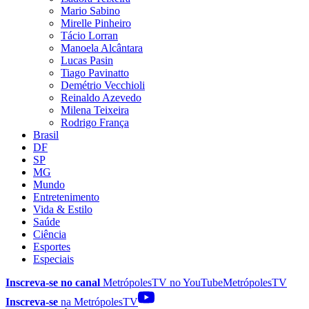
Mario Sabino
Mirelle Pinheiro
Tácio Lorran
Manoela Alcântara
Lucas Pasin
Tiago Pavinatto
Demétrio Vecchioli
Reinaldo Azevedo
Milena Teixeira
Rodrigo França
Brasil
DF
SP
MG
Mundo
Entretenimento
Vida & Estilo
Saúde
Ciência
Esportes
Especiais
Inscreva-se no canal
MetrópolesTV no
YouTube
MetrópolesTV
Inscreva-se
na MetrópolesTV