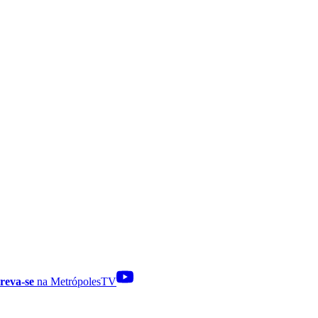
reva-se
na MetrópolesTV