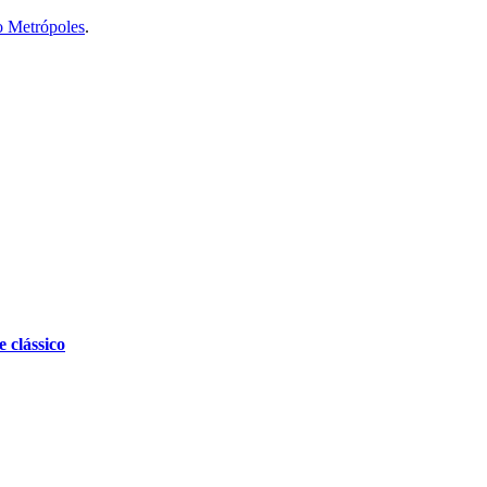
o Metrópoles
.
 clássico