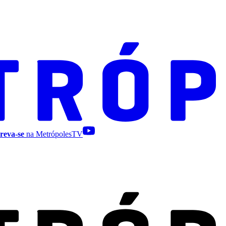
reva-se
na MetrópolesTV