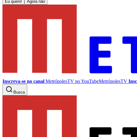
Eu quero!
Agora não
Inscreva-se no canal
MetrópolesTV no
YouTube
MetrópolesTV
Insc
Busca