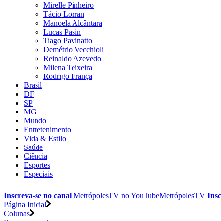
Mirelle Pinheiro
Tácio Lorran
Manoela Alcântara
Lucas Pasin
Tiago Pavinatto
Demétrio Vecchioli
Reinaldo Azevedo
Milena Teixeira
Rodrigo França
Brasil
DF
SP
MG
Mundo
Entretenimento
Vida & Estilo
Saúde
Ciência
Esportes
Especiais
Inscreva-se no canal
MetrópolesTV no
YouTube
MetrópolesTV
Insc
Página Inicial
Colunas