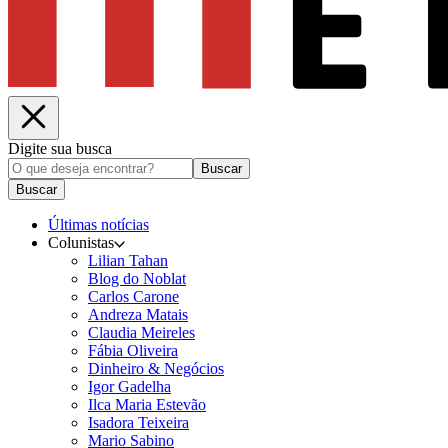
Digite sua busca
Buscar
Buscar
Últimas notícias
Colunistas
Lilian Tahan
Blog do Noblat
Carlos Carone
Andreza Matais
Claudia Meireles
Fábia Oliveira
Dinheiro & Negócios
Igor Gadelha
Ilca Maria Estevão
Isadora Teixeira
Mario Sabino