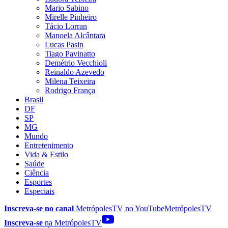
Mario Sabino
Mirelle Pinheiro
Tácio Lorran
Manoela Alcântara
Lucas Pasin
Tiago Pavinatto
Demétrio Vecchioli
Reinaldo Azevedo
Milena Teixeira
Rodrigo França
Brasil
DF
SP
MG
Mundo
Entretenimento
Vida & Estilo
Saúde
Ciência
Esportes
Especiais
Inscreva-se no canal
MetrópolesTV no
YouTube
MetrópolesTV
Inscreva-se
na MetrópolesTV