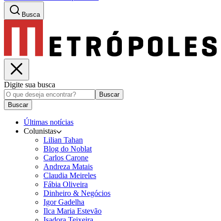
Busca
Digite sua busca
Buscar
Buscar
Últimas notícias
Colunistas
Lilian Tahan
Blog do Noblat
Carlos Carone
Andreza Matais
Claudia Meireles
Fábia Oliveira
Dinheiro & Negócios
Igor Gadelha
Ilca Maria Estevão
Isadora Teixeira