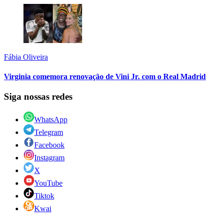
Fábia Oliveira
Virginia comemora renovação de Vini Jr. com o Real Madrid
Siga nossas redes
WhatsApp
Telegram
Facebook
Instagram
X
YouTube
Tiktok
Kwai