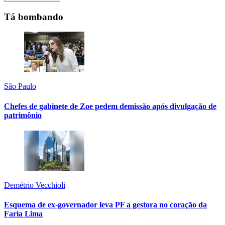
Tá bombando
São Paulo
Chefes de gabinete de Zoe pedem demissão após divulgação de
patrimônio
Demétrio Vecchioli
Esquema de ex-governador leva PF a gestora no coração da
Faria Lima