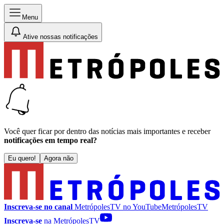
Menu
Ative nossas notificações
Você quer ficar por dentro das notícias mais importantes e receber
notificações em tempo real?
Eu quero!
Agora não
Inscreva-se no canal
MetrópolesTV no
YouTube
MetrópolesTV
Inscreva-se
na MetrópolesTV