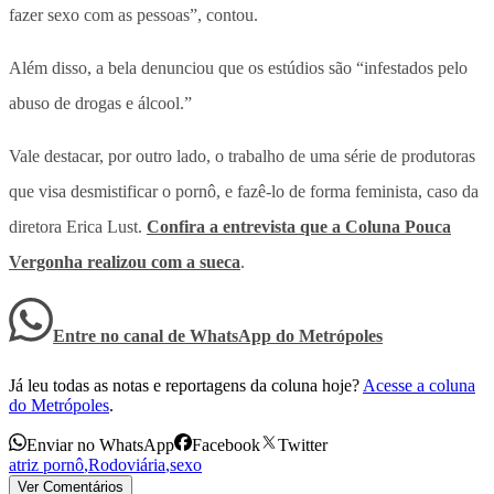
fazer sexo com as pessoas”, contou.
Além disso, a bela denunciou que os estúdios são “infestados pelo
abuso de drogas e álcool.”
Vale destacar, por outro lado, o trabalho de uma série de produtoras
que visa desmistificar o pornô, e fazê-lo de forma feminista, caso da
diretora Erica Lust.
Confira a entrevista que a Coluna Pouca
Vergonha realizou com a sueca
.
Entre no canal de WhatsApp
do
Metrópoles
Já leu todas as notas e reportagens da coluna hoje?
Acesse a coluna
do Metrópoles
.
Enviar no WhatsApp
Facebook
Twitter
atriz pornô
,
Rodoviária
,
sexo
Ver Comentários