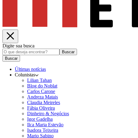
Digite sua busca
Buscar
Buscar
Últimas notícias
Colunistas
Lilian Tahan
Blog do Noblat
Carlos Carone
Andreza Matais
Claudia Meireles
Fábia Oliveira
Dinheiro & Negócios
Igor Gadelha
Ilca Maria Estevão
Isadora Teixeira
Mario Sabino