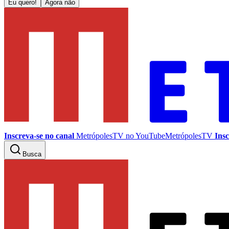
Eu quero!
Agora não
Inscreva-se no canal
MetrópolesTV no
YouTube
MetrópolesTV
Insc
Busca