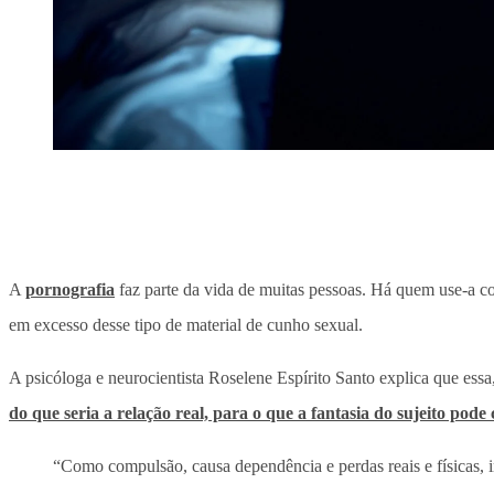
A
pornografia
faz parte da vida de muitas pessoas. Há quem use-a com
em excesso desse tipo de material de cunho sexual.
A psicóloga e neurocientista Roselene Espírito Santo explica que es
do que seria a relação real, para o que a fantasia do sujeito pode 
“Como compulsão, causa dependência e perdas reais e físicas, i