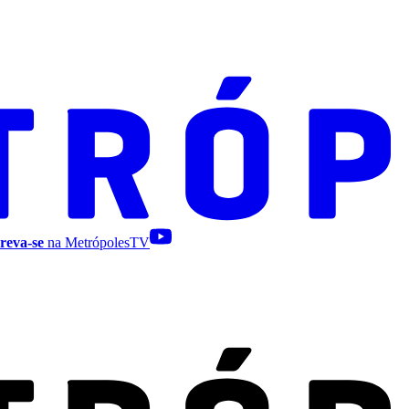
reva-se
na MetrópolesTV