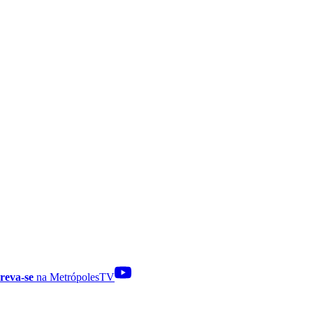
reva-se
na MetrópolesTV