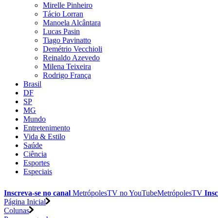
Mirelle Pinheiro
Tácio Lorran
Manoela Alcântara
Lucas Pasin
Tiago Pavinatto
Demétrio Vecchioli
Reinaldo Azevedo
Milena Teixeira
Rodrigo França
Brasil
DF
SP
MG
Mundo
Entretenimento
Vida & Estilo
Saúde
Ciência
Esportes
Especiais
Inscreva-se no canal
MetrópolesTV no
YouTube
MetrópolesTV
Insc
Página Inicial
Colunas