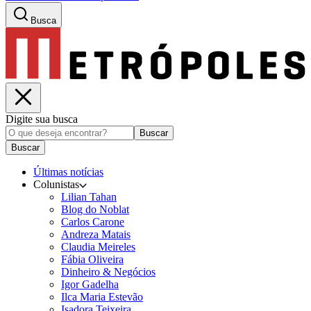
Busca
Digite sua busca
Buscar
Buscar
Últimas notícias
Colunistas
Lilian Tahan
Blog do Noblat
Carlos Carone
Andreza Matais
Claudia Meireles
Fábia Oliveira
Dinheiro & Negócios
Igor Gadelha
Ilca Maria Estevão
Isadora Teixeira