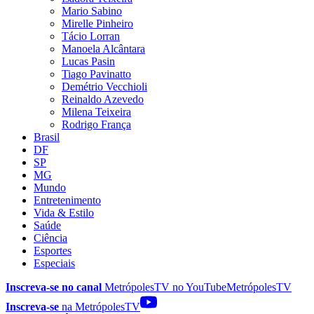
Mario Sabino
Mirelle Pinheiro
Tácio Lorran
Manoela Alcântara
Lucas Pasin
Tiago Pavinatto
Demétrio Vecchioli
Reinaldo Azevedo
Milena Teixeira
Rodrigo França
Brasil
DF
SP
MG
Mundo
Entretenimento
Vida & Estilo
Saúde
Ciência
Esportes
Especiais
Inscreva-se no canal
MetrópolesTV no
YouTube
MetrópolesTV
Inscreva-se
na MetrópolesTV