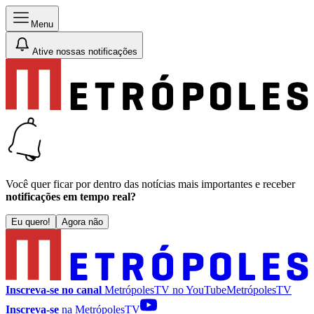
Menu
Ative nossas notificações
Você quer ficar por dentro das notícias mais importantes e receber
notificações em tempo real?
Eu quero!
Agora não
Inscreva-se no canal
MetrópolesTV no
YouTube
MetrópolesTV
Inscreva-se
na MetrópolesTV