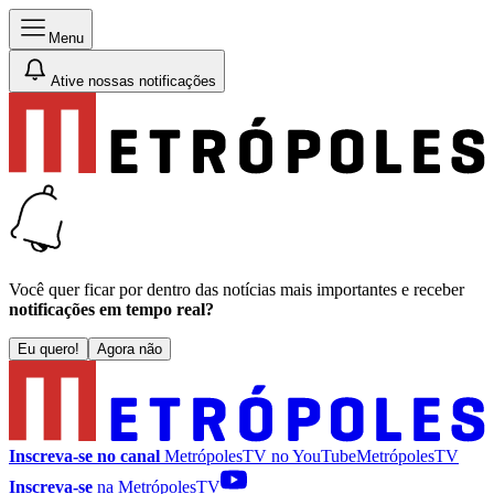
Menu
Ative nossas notificações
Você quer ficar por dentro das notícias mais importantes e receber
notificações em tempo real?
Eu quero!
Agora não
Inscreva-se no canal
MetrópolesTV no
YouTube
MetrópolesTV
Inscreva-se
na MetrópolesTV