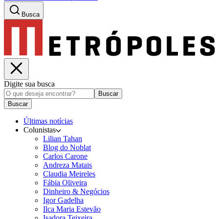
Busca
Digite sua busca
Buscar
Buscar
Últimas notícias
Colunistas
Lilian Tahan
Blog do Noblat
Carlos Carone
Andreza Matais
Claudia Meireles
Fábia Oliveira
Dinheiro & Negócios
Igor Gadelha
Ilca Maria Estevão
Isadora Teixeira