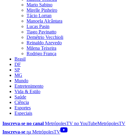
Mario Sabino
Mirelle Pinheiro
Tácio Lorran
Manoela Alcântara
Lucas Pasin
Tiago Pavinatto
Demétrio Vecchioli
Reinaldo Azevedo
Milena Teixeira
Rodrigo França
Brasil
DF
SP
MG
Mundo
Entretenimento
Vida & Estilo
Saúde
Ciência
Esportes
Especiais
Inscreva-se no canal
MetrópolesTV no
YouTube
MetrópolesTV
Inscreva-se
na MetrópolesTV