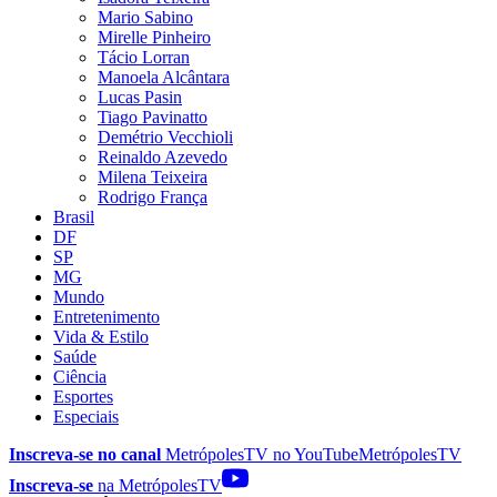
Mario Sabino
Mirelle Pinheiro
Tácio Lorran
Manoela Alcântara
Lucas Pasin
Tiago Pavinatto
Demétrio Vecchioli
Reinaldo Azevedo
Milena Teixeira
Rodrigo França
Brasil
DF
SP
MG
Mundo
Entretenimento
Vida & Estilo
Saúde
Ciência
Esportes
Especiais
Inscreva-se no canal
MetrópolesTV no
YouTube
MetrópolesTV
Inscreva-se
na MetrópolesTV