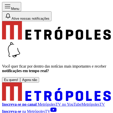
Menu
Ative nossas notificações
Você quer ficar por dentro das notícias mais importantes e receber
notificações em tempo real?
Eu quero!
Agora não
Inscreva-se no canal
MetrópolesTV no
YouTube
MetrópolesTV
Inscreva-se
na MetrópolesTV