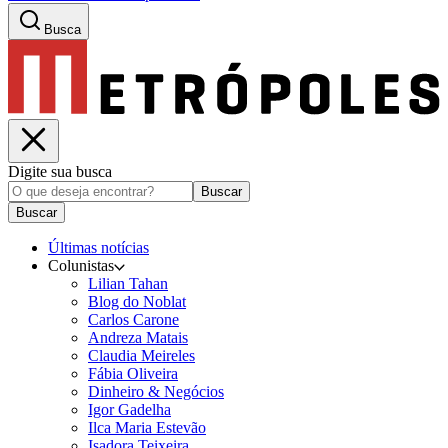
Busca
Digite sua busca
Buscar
Buscar
Últimas notícias
Colunistas
Lilian Tahan
Blog do Noblat
Carlos Carone
Andreza Matais
Claudia Meireles
Fábia Oliveira
Dinheiro & Negócios
Igor Gadelha
Ilca Maria Estevão
Isadora Teixeira