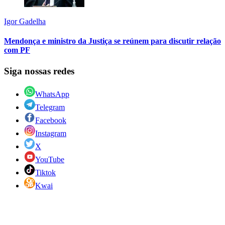
Igor Gadelha
Mendonça e ministro da Justiça se reúnem para discutir relação
com PF
Siga nossas redes
WhatsApp
Telegram
Facebook
Instagram
X
YouTube
Tiktok
Kwai