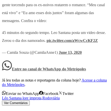
gente torcendo para os ex-noivos reatarem o romance. “Meu casal
está vivo” e “Eu amo esses dois juntos” foram algumas das
mensagens. Confira o vídeo:
45 minutos do segundo tempo. Leo Santana posta um video desse.
Zerou o dia dos namorados.
pic.twitter.com/aWcwCcKF2Z
— Camila Souza (@CamilaAnne1)
June 13, 2020
Entre no canal de WhatsApp
do
Metrópoles
Já leu todas as notas e reportagens da coluna hoje?
Acesse a coluna
do Metrópoles
.
Enviar no WhatsApp
Facebook
Twitter
Léo Santana
,
lore improta
,
Rodoviária
Ver Comentários