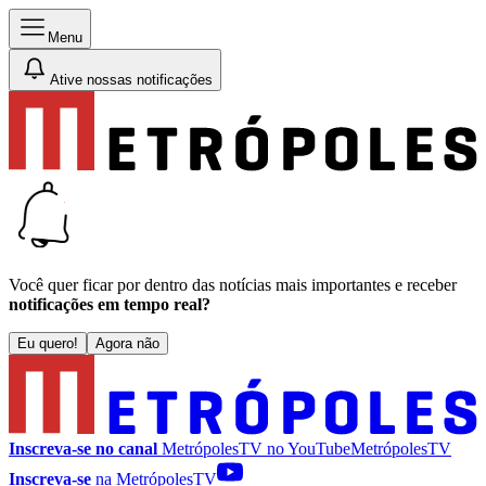
Menu
Ative nossas notificações
Você quer ficar por dentro das notícias mais importantes e receber
notificações em tempo real?
Eu quero!
Agora não
Inscreva-se no canal
MetrópolesTV no
YouTube
MetrópolesTV
Inscreva-se
na MetrópolesTV