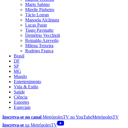
Mario Sabino
Mirelle Pinheiro
Tácio Lorran
Manoela Alcântara
Lucas Pasin
Tiago Pavinatto
Demétrio Vecchioli
Reinaldo Azevedo
Milena Teixeira
Rodrigo França
Brasil
DF
SP
MG
Mundo
Entretenimento
Vida & Estilo
Saúde
Ciência
Esportes
Especiais
Inscreva-se no canal
MetrópolesTV no
YouTube
MetrópolesTV
Inscreva-se
na MetrópolesTV