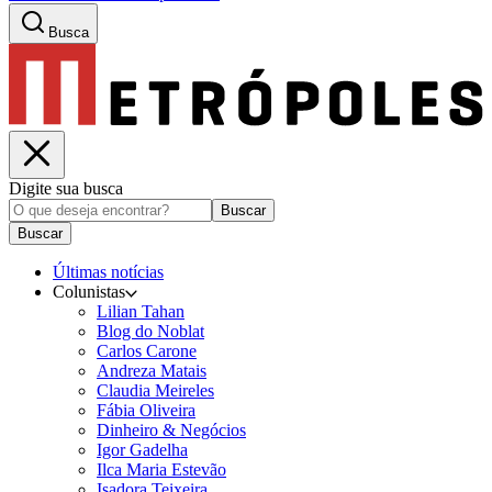
Busca
Digite sua busca
Buscar
Buscar
Últimas notícias
Colunistas
Lilian Tahan
Blog do Noblat
Carlos Carone
Andreza Matais
Claudia Meireles
Fábia Oliveira
Dinheiro & Negócios
Igor Gadelha
Ilca Maria Estevão
Isadora Teixeira