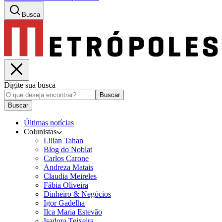
Busca
Digite sua busca
Buscar
Buscar
Últimas notícias
Colunistas
Lilian Tahan
Blog do Noblat
Carlos Carone
Andreza Matais
Claudia Meireles
Fábia Oliveira
Dinheiro & Negócios
Igor Gadelha
Ilca Maria Estevão
Isadora Teixeira