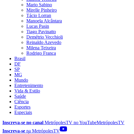
Mario Sabino
Mirelle Pinheiro
Tácio Lorran
Manoela Alcântara
Lucas Pasin
Tiago Pavinatto
Demétrio Vecchioli
Reinaldo Azevedo
Milena Teixeira
Rodrigo França
Brasil
DF
SP
MG
Mundo
Entretenimento
Vida & Estilo
Saúde
Ciência
Esportes
Especiais
Inscreva-se no canal
MetrópolesTV no
YouTube
MetrópolesTV
Inscreva-se
na MetrópolesTV