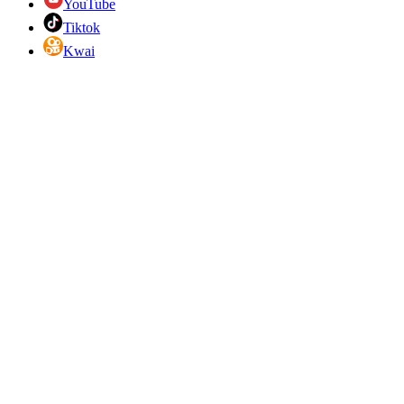
YouTube
Tiktok
Kwai