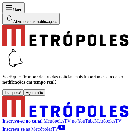
Menu
Ative nossas notificações
Você quer ficar por dentro das notícias mais importantes e receber
notificações em tempo real?
Eu quero!
Agora não
Inscreva-se no canal
MetrópolesTV no
YouTube
MetrópolesTV
Inscreva-se
na MetrópolesTV