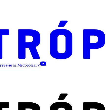
reva-se
na MetrópolesTV