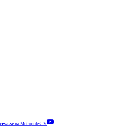
reva-se
na MetrópolesTV