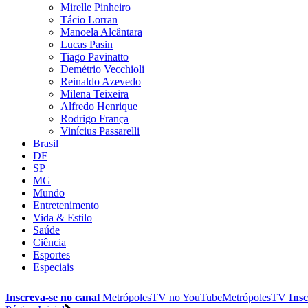
Mirelle Pinheiro
Tácio Lorran
Manoela Alcântara
Lucas Pasin
Tiago Pavinatto
Demétrio Vecchioli
Reinaldo Azevedo
Milena Teixeira
Alfredo Henrique
Rodrigo França
Vinícius Passarelli
Brasil
DF
SP
MG
Mundo
Entretenimento
Vida & Estilo
Saúde
Ciência
Esportes
Especiais
Inscreva-se no canal
MetrópolesTV no
YouTube
MetrópolesTV
Insc