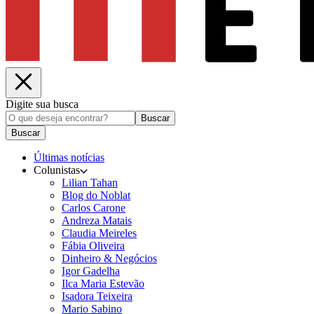
Digite sua busca
Buscar
Buscar
Últimas notícias
Colunistas
Lilian Tahan
Blog do Noblat
Carlos Carone
Andreza Matais
Claudia Meireles
Fábia Oliveira
Dinheiro & Negócios
Igor Gadelha
Ilca Maria Estevão
Isadora Teixeira
Mario Sabino