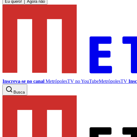
Eu quero!
Agora não
Inscreva-se no canal
MetrópolesTV no
YouTube
MetrópolesTV
Insc
Busca