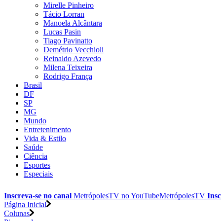
Mirelle Pinheiro
Tácio Lorran
Manoela Alcântara
Lucas Pasin
Tiago Pavinatto
Demétrio Vecchioli
Reinaldo Azevedo
Milena Teixeira
Rodrigo França
Brasil
DF
SP
MG
Mundo
Entretenimento
Vida & Estilo
Saúde
Ciência
Esportes
Especiais
Inscreva-se no canal
MetrópolesTV no
YouTube
MetrópolesTV
Insc
Página Inicial
Colunas