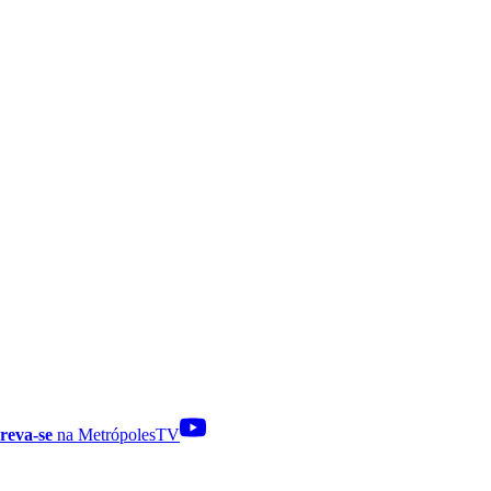
reva-se
na MetrópolesTV