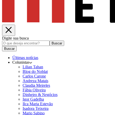
Digite sua busca
Buscar
Buscar
Últimas notícias
Colunistas
Lilian Tahan
Blog do Noblat
Carlos Carone
Andreza Matais
Claudia Meireles
Fábia Oliveira
Dinheiro & Negócios
Igor Gadelha
Ilca Maria Estevão
Isadora Teixeira
Mario Sabino