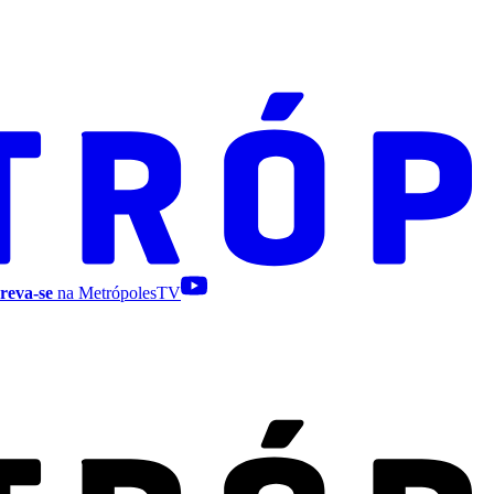
reva-se
na MetrópolesTV