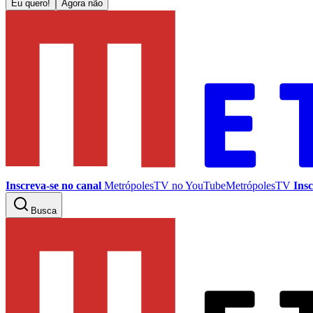
Eu quero!
Agora não
Inscreva-se no canal
MetrópolesTV no
YouTube
MetrópolesTV
Insc
Busca