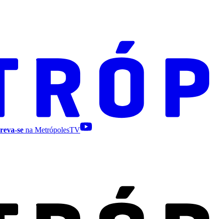
reva-se
na MetrópolesTV