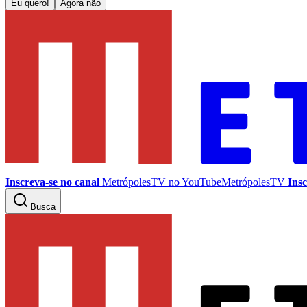
Eu quero!
Agora não
Inscreva-se no canal
MetrópolesTV no
YouTube
MetrópolesTV
Insc
Busca