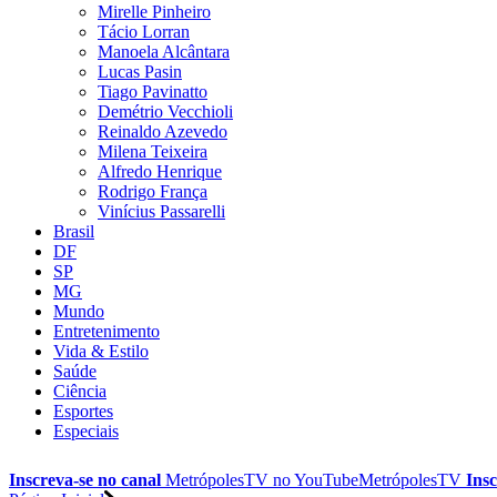
Mirelle Pinheiro
Tácio Lorran
Manoela Alcântara
Lucas Pasin
Tiago Pavinatto
Demétrio Vecchioli
Reinaldo Azevedo
Milena Teixeira
Alfredo Henrique
Rodrigo França
Vinícius Passarelli
Brasil
DF
SP
MG
Mundo
Entretenimento
Vida & Estilo
Saúde
Ciência
Esportes
Especiais
Inscreva-se no canal
MetrópolesTV no
YouTube
MetrópolesTV
Insc