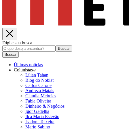
Digite sua busca
Buscar
Buscar
Últimas notícias
Colunistas
Lilian Tahan
Blog do Noblat
Carlos Carone
Andreza Matais
Claudia Meireles
Fábia Oliveira
Dinheiro & Negócios
Igor Gadelha
Ilca Maria Estevão
Isadora Teixeira
Mario Sabino