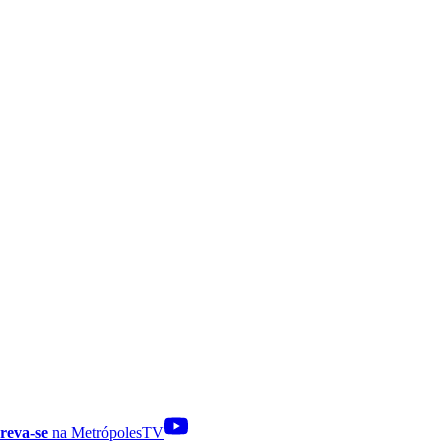
reva-se
na MetrópolesTV