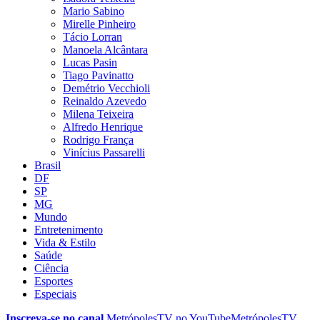
Mario Sabino
Mirelle Pinheiro
Tácio Lorran
Manoela Alcântara
Lucas Pasin
Tiago Pavinatto
Demétrio Vecchioli
Reinaldo Azevedo
Milena Teixeira
Alfredo Henrique
Rodrigo França
Vinícius Passarelli
Brasil
DF
SP
MG
Mundo
Entretenimento
Vida & Estilo
Saúde
Ciência
Esportes
Especiais
Inscreva-se no canal
MetrópolesTV no
YouTube
MetrópolesTV