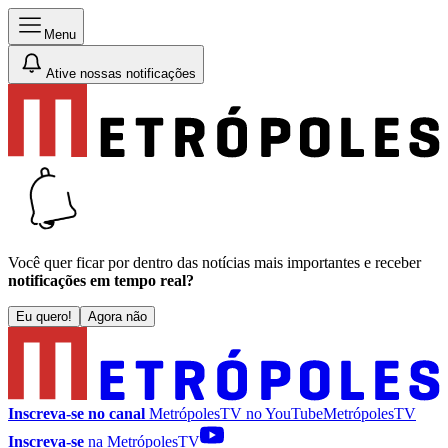
Menu
Ative nossas notificações
Você quer ficar por dentro das notícias mais importantes e receber
notificações em tempo real?
Eu quero!
Agora não
Inscreva-se no canal
MetrópolesTV no
YouTube
MetrópolesTV
Inscreva-se
na MetrópolesTV