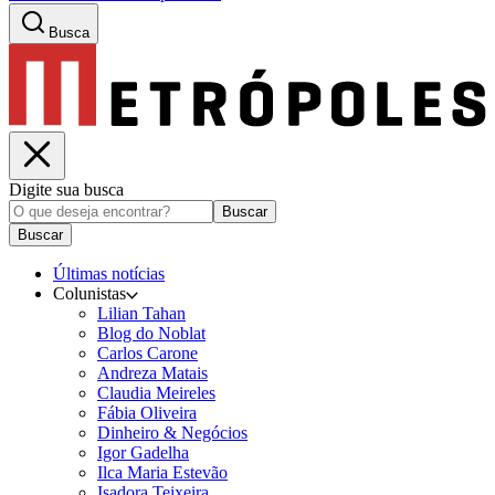
Busca
Digite sua busca
Buscar
Buscar
Últimas notícias
Colunistas
Lilian Tahan
Blog do Noblat
Carlos Carone
Andreza Matais
Claudia Meireles
Fábia Oliveira
Dinheiro & Negócios
Igor Gadelha
Ilca Maria Estevão
Isadora Teixeira