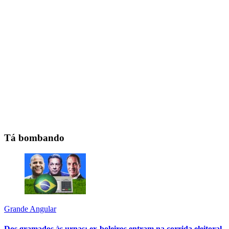
Tá bombando
Grande Angular
Dos gramados às urnas: ex-boleiros entram na corrida eleitoral