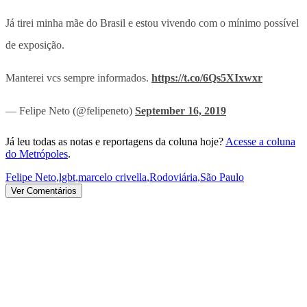
Já tirei minha mãe do Brasil e estou vivendo com o mínimo possível
de exposição.
Manterei vcs sempre informados.
https://t.co/6Qs5XIxwxr
— Felipe Neto (@felipeneto)
September 16, 2019
Já leu todas as notas e reportagens da coluna hoje?
Acesse a coluna
do Metrópoles
.
Felipe Neto
,
lgbt
,
marcelo crivella
,
Rodoviária
,
São Paulo
Ver Comentários