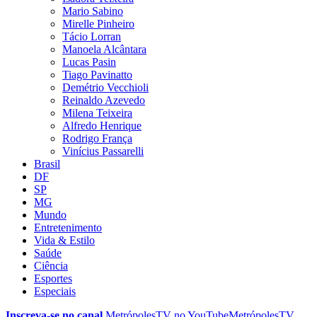
Mario Sabino
Mirelle Pinheiro
Tácio Lorran
Manoela Alcântara
Lucas Pasin
Tiago Pavinatto
Demétrio Vecchioli
Reinaldo Azevedo
Milena Teixeira
Alfredo Henrique
Rodrigo França
Vinícius Passarelli
Brasil
DF
SP
MG
Mundo
Entretenimento
Vida & Estilo
Saúde
Ciência
Esportes
Especiais
Inscreva-se no canal
MetrópolesTV no
YouTube
MetrópolesTV