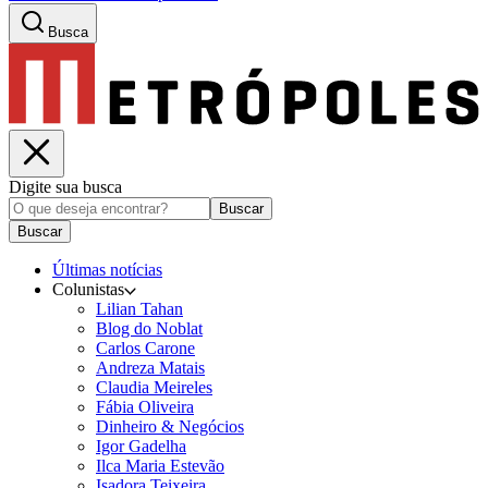
Busca
Digite sua busca
Buscar
Buscar
Últimas notícias
Colunistas
Lilian Tahan
Blog do Noblat
Carlos Carone
Andreza Matais
Claudia Meireles
Fábia Oliveira
Dinheiro & Negócios
Igor Gadelha
Ilca Maria Estevão
Isadora Teixeira