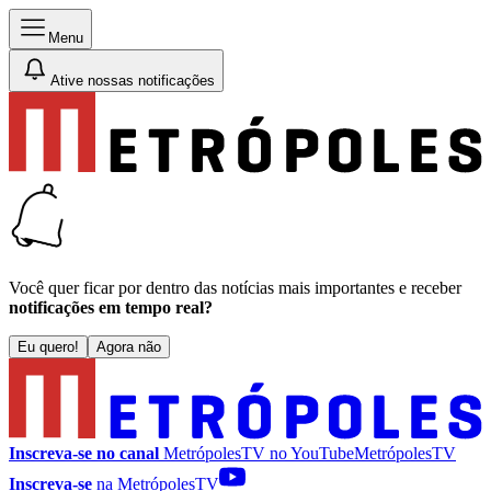
Menu
Ative nossas notificações
Você quer ficar por dentro das notícias mais importantes e receber
notificações em tempo real?
Eu quero!
Agora não
Inscreva-se no canal
MetrópolesTV no
YouTube
MetrópolesTV
Inscreva-se
na MetrópolesTV