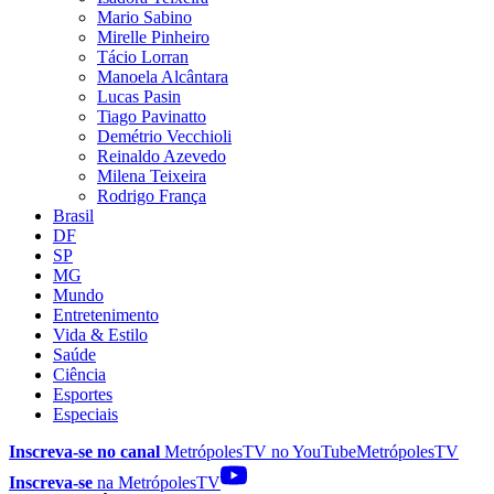
Mario Sabino
Mirelle Pinheiro
Tácio Lorran
Manoela Alcântara
Lucas Pasin
Tiago Pavinatto
Demétrio Vecchioli
Reinaldo Azevedo
Milena Teixeira
Rodrigo França
Brasil
DF
SP
MG
Mundo
Entretenimento
Vida & Estilo
Saúde
Ciência
Esportes
Especiais
Inscreva-se no canal
MetrópolesTV no
YouTube
MetrópolesTV
Inscreva-se
na MetrópolesTV