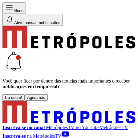
Menu
Ative nossas notificações
Você quer ficar por dentro das notícias mais importantes e receber
notificações em tempo real?
Eu quero!
Agora não
Inscreva-se no canal
MetrópolesTV no
YouTube
MetrópolesTV
Inscreva-se
na MetrópolesTV