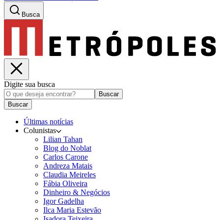
Busca
Digite sua busca
Buscar
Buscar
Últimas notícias
Colunistas
Lilian Tahan
Blog do Noblat
Carlos Carone
Andreza Matais
Claudia Meireles
Fábia Oliveira
Dinheiro & Negócios
Igor Gadelha
Ilca Maria Estevão
Isadora Teixeira