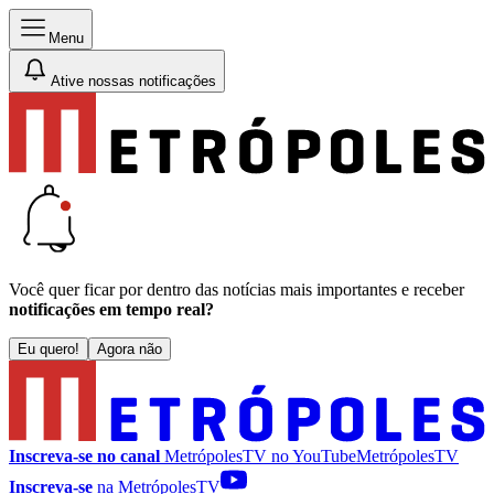
Menu
Ative nossas notificações
Você quer ficar por dentro das notícias mais importantes e receber
notificações em tempo real?
Eu quero!
Agora não
Inscreva-se no canal
MetrópolesTV no
YouTube
MetrópolesTV
Inscreva-se
na MetrópolesTV