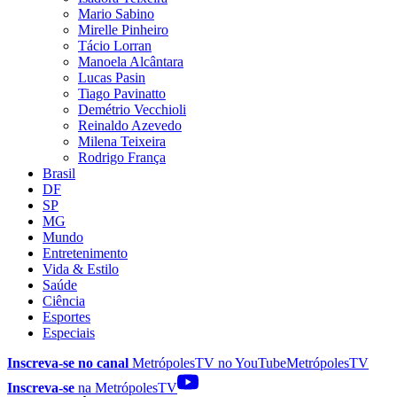
Mario Sabino
Mirelle Pinheiro
Tácio Lorran
Manoela Alcântara
Lucas Pasin
Tiago Pavinatto
Demétrio Vecchioli
Reinaldo Azevedo
Milena Teixeira
Rodrigo França
Brasil
DF
SP
MG
Mundo
Entretenimento
Vida & Estilo
Saúde
Ciência
Esportes
Especiais
Inscreva-se no canal
MetrópolesTV no
YouTube
MetrópolesTV
Inscreva-se
na MetrópolesTV