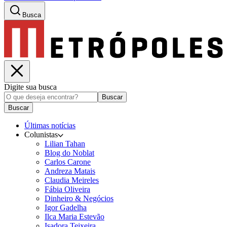
Busca
Digite sua busca
Buscar
Buscar
Últimas notícias
Colunistas
Lilian Tahan
Blog do Noblat
Carlos Carone
Andreza Matais
Claudia Meireles
Fábia Oliveira
Dinheiro & Negócios
Igor Gadelha
Ilca Maria Estevão
Isadora Teixeira