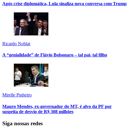
Após crise diplomática, Lula sinaliza nova conversa com Trump
Ricardo Noblat
A “genialidade” de Flávio Bolsonaro – tal pai, tal filho
Mirelle Pinheiro
Mauro Mendes, ex-governador do MT, é alvo da PF por
suspeita de desvio de R$ 308 milhões
Siga nossas redes