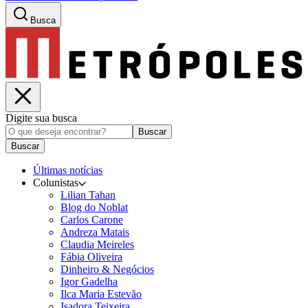
Busca
Digite sua busca
Buscar
Buscar
Últimas notícias
Colunistas
Lilian Tahan
Blog do Noblat
Carlos Carone
Andreza Matais
Claudia Meireles
Fábia Oliveira
Dinheiro & Negócios
Igor Gadelha
Ilca Maria Estevão
Isadora Teixeira