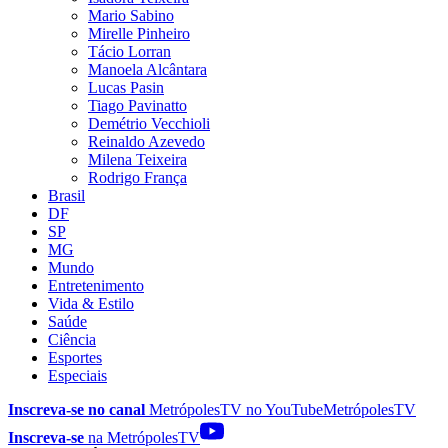
Mario Sabino
Mirelle Pinheiro
Tácio Lorran
Manoela Alcântara
Lucas Pasin
Tiago Pavinatto
Demétrio Vecchioli
Reinaldo Azevedo
Milena Teixeira
Rodrigo França
Brasil
DF
SP
MG
Mundo
Entretenimento
Vida & Estilo
Saúde
Ciência
Esportes
Especiais
Inscreva-se no canal
MetrópolesTV no
YouTube
MetrópolesTV
Inscreva-se
na MetrópolesTV