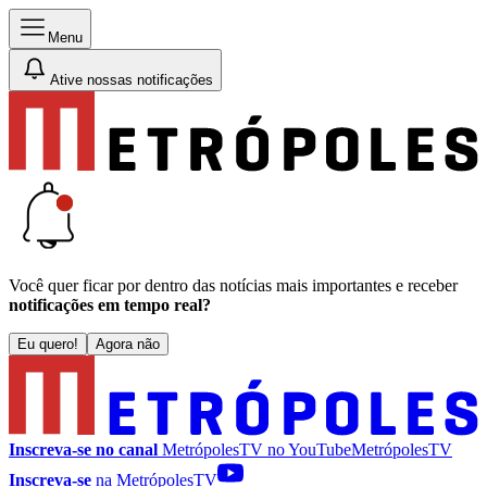
Menu
Ative nossas notificações
Você quer ficar por dentro das notícias mais importantes e receber
notificações em tempo real?
Eu quero!
Agora não
Inscreva-se no canal
MetrópolesTV no
YouTube
MetrópolesTV
Inscreva-se
na MetrópolesTV