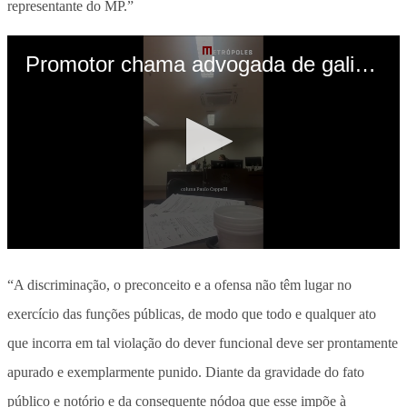
representante do MP.”
“A discriminação, o preconceito e a ofensa não têm lugar no
exercício das funções públicas, de modo que todo e qualquer ato
que incorra em tal violação do dever funcional deve ser prontamente
apurado e exemplarmente punido. Diante da gravidade do fato
público e notório e da consequente nódoa que esse impõe à