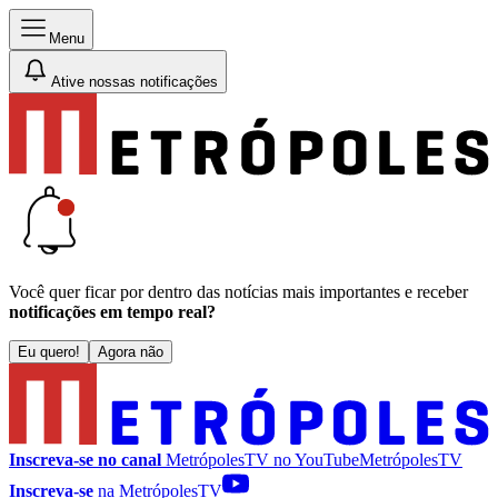
Menu
Ative nossas notificações
Você quer ficar por dentro das notícias mais importantes e receber
notificações em tempo real?
Eu quero!
Agora não
Inscreva-se no canal
MetrópolesTV no
YouTube
MetrópolesTV
Inscreva-se
na MetrópolesTV