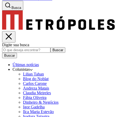
Busca
Digite sua busca
Buscar
Buscar
Últimas notícias
Colunistas
Lilian Tahan
Blog do Noblat
Carlos Carone
Andreza Matais
Claudia Meireles
Fábia Oliveira
Dinheiro & Negócios
Igor Gadelha
Ilca Maria Estevão
Isadora Teixeira