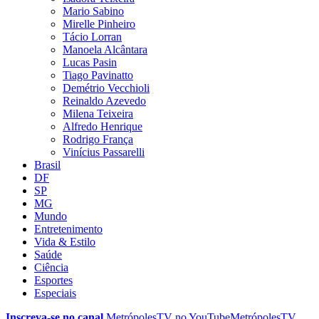
Mario Sabino
Mirelle Pinheiro
Tácio Lorran
Manoela Alcântara
Lucas Pasin
Tiago Pavinatto
Demétrio Vecchioli
Reinaldo Azevedo
Milena Teixeira
Alfredo Henrique
Rodrigo França
Vinícius Passarelli
Brasil
DF
SP
MG
Mundo
Entretenimento
Vida & Estilo
Saúde
Ciência
Esportes
Especiais
Inscreva-se no canal
MetrópolesTV no
YouTube
MetrópolesTV