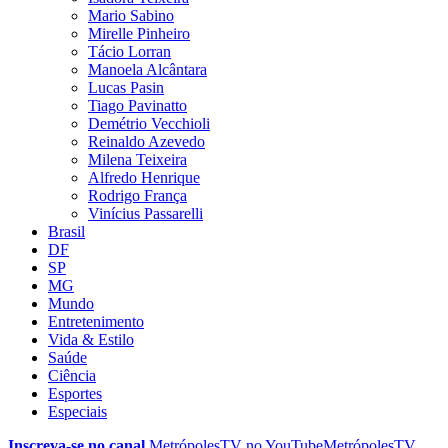
Mario Sabino
Mirelle Pinheiro
Tácio Lorran
Manoela Alcântara
Lucas Pasin
Tiago Pavinatto
Demétrio Vecchioli
Reinaldo Azevedo
Milena Teixeira
Alfredo Henrique
Rodrigo França
Vinícius Passarelli
Brasil
DF
SP
MG
Mundo
Entretenimento
Vida & Estilo
Saúde
Ciência
Esportes
Especiais
Inscreva-se no canal
MetrópolesTV no
YouTube
MetrópolesTV