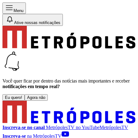
Menu
Ative nossas notificações
Você quer ficar por dentro das notícias mais importantes e receber
notificações em tempo real?
Eu quero!
Agora não
Inscreva-se no canal
MetrópolesTV no
YouTube
MetrópolesTV
Inscreva-se
na MetrópolesTV