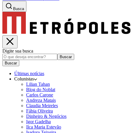
Busca
Digite sua busca
Buscar
Buscar
Últimas notícias
Colunistas
Lilian Tahan
Blog do Noblat
Carlos Carone
Andreza Matais
Claudia Meireles
Fábia Oliveira
Dinheiro & Negócios
Igor Gadelha
Ilca Maria Estevão
Isadora Teixeira