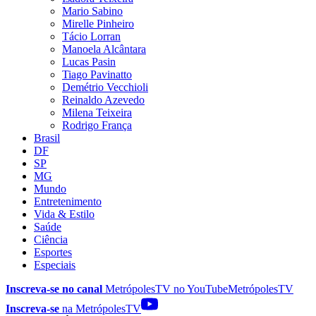
Mario Sabino
Mirelle Pinheiro
Tácio Lorran
Manoela Alcântara
Lucas Pasin
Tiago Pavinatto
Demétrio Vecchioli
Reinaldo Azevedo
Milena Teixeira
Rodrigo França
Brasil
DF
SP
MG
Mundo
Entretenimento
Vida & Estilo
Saúde
Ciência
Esportes
Especiais
Inscreva-se no canal
MetrópolesTV no
YouTube
MetrópolesTV
Inscreva-se
na MetrópolesTV