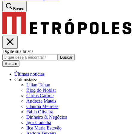
Busca
Digite sua busca
Buscar
Buscar
Últimas notícias
Colunistas
Lilian Tahan
Blog do Noblat
Carlos Carone
Andreza Matais
Claudia Meireles
Fábia Oliveira
Dinheiro & Negócios
Igor Gadelha
Ilca Maria Estevão
Isadora Teixeira