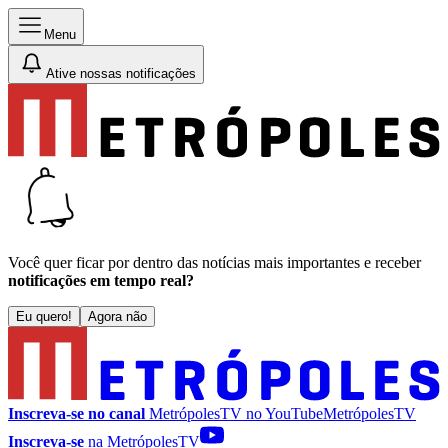
Menu
Ative nossas notificações
Você quer ficar por dentro das notícias mais importantes e receber
notificações em tempo real?
Eu quero!
Agora não
Inscreva-se no canal
MetrópolesTV no
YouTube
MetrópolesTV
Inscreva-se
na MetrópolesTV