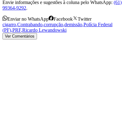
Envie informações e sugestões à coluna pelo WhatsApp:
(61)
99364-9292
.
Enviar no WhatsApp
Facebook
Twitter
cigarro
,
Contrabando
,
corrupção
,
demissão
,
Polícia Federal
(PF)
,
PRF
,
Ricardo Lewandowski
Ver Comentários