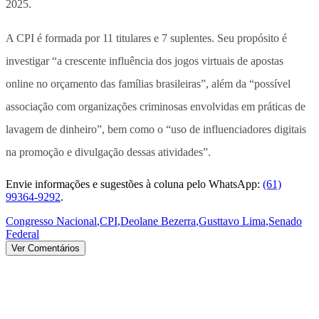
2025.
A CPI é formada por 11 titulares e 7 suplentes. Seu propósito é
investigar “a crescente influência dos jogos virtuais de apostas
online no orçamento das famílias brasileiras”, além da “possível
associação com organizações criminosas envolvidas em práticas de
lavagem de dinheiro”, bem como o “uso de influenciadores digitais
na promoção e divulgação dessas atividades”.
Envie informações e sugestões à coluna pelo WhatsApp:
(61)
99364-9292
.
Congresso Nacional
,
CPI
,
Deolane Bezerra
,
Gusttavo Lima
,
Senado
Federal
Ver Comentários