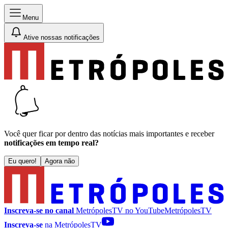
Menu
Ative nossas notificações
Você quer ficar por dentro das notícias mais importantes e receber
notificações em tempo real?
Eu quero!
Agora não
Inscreva-se no canal
MetrópolesTV no
YouTube
MetrópolesTV
Inscreva-se
na MetrópolesTV