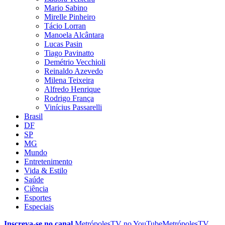
Mario Sabino
Mirelle Pinheiro
Tácio Lorran
Manoela Alcântara
Lucas Pasin
Tiago Pavinatto
Demétrio Vecchioli
Reinaldo Azevedo
Milena Teixeira
Alfredo Henrique
Rodrigo França
Vinícius Passarelli
Brasil
DF
SP
MG
Mundo
Entretenimento
Vida & Estilo
Saúde
Ciência
Esportes
Especiais
Inscreva-se no canal
MetrópolesTV no
YouTube
MetrópolesTV