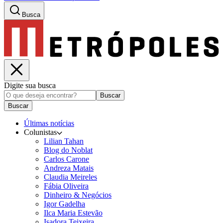
Busca
Digite sua busca
Buscar
Buscar
Últimas notícias
Colunistas
Lilian Tahan
Blog do Noblat
Carlos Carone
Andreza Matais
Claudia Meireles
Fábia Oliveira
Dinheiro & Negócios
Igor Gadelha
Ilca Maria Estevão
Isadora Teixeira