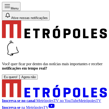
Menu
Ative nossas notificações
Você quer ficar por dentro das notícias mais importantes e receber
notificações em tempo real?
Eu quero!
Agora não
Inscreva-se no canal
MetrópolesTV no
YouTube
MetrópolesTV
Inscreva-se
na MetrópolesTV