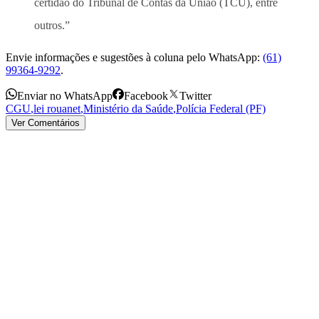
certidão do Tribunal de Contas da União (TCU), entre
outros.”
Envie informações e sugestões à coluna pelo WhatsApp:
(61)
99364-9292
.
Enviar no WhatsApp
Facebook
Twitter
CGU
,
lei rouanet
,
Ministério da Saúde
,
Polícia Federal (PF)
Ver Comentários