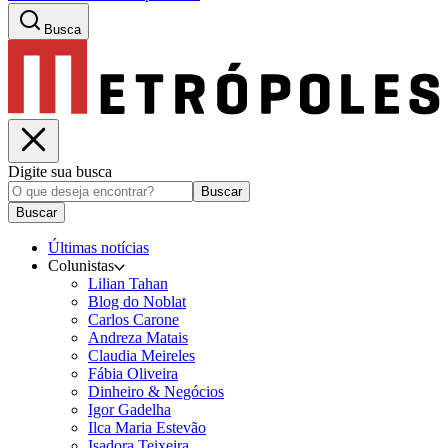
Busca
Digite sua busca
Buscar
Buscar
Últimas notícias
Colunistas
Lilian Tahan
Blog do Noblat
Carlos Carone
Andreza Matais
Claudia Meireles
Fábia Oliveira
Dinheiro & Negócios
Igor Gadelha
Ilca Maria Estevão
Isadora Teixeira