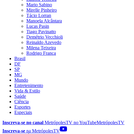
Mario Sabino
Mirelle Pinheiro
Tácio Lorran
Manoela Alcântara
Lucas Pasin
Tiago Pavinatto
Demétrio Vecchioli
Reinaldo Azevedo
Milena Teixeira
Rodrigo França
Brasil
DF
SP
MG
Mundo
Entretenimento
Vida & Estilo
Saúde
Ciência
Esportes
Especiais
Inscreva-se no canal
MetrópolesTV no
YouTube
MetrópolesTV
Inscreva-se
na MetrópolesTV