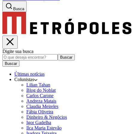
Busca
Digite sua busca
Buscar
Buscar
Últimas notícias
Colunistas
Lilian Tahan
Blog do Noblat
Carlos Carone
Andreza Matais
Claudia Meireles
Fábia Oliveira
Dinheiro & Negócios
Igor Gadelha
Ilca Maria Estevão
Isadora Teixeira