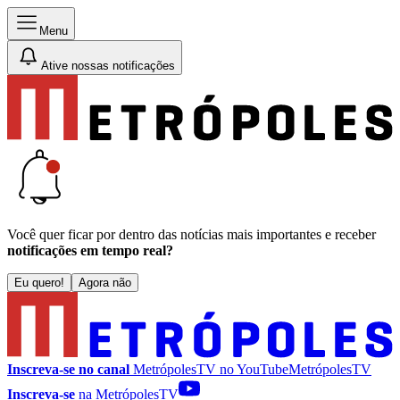
Menu
Ative nossas notificações
Você quer ficar por dentro das notícias mais importantes e receber
notificações em tempo real?
Eu quero!
Agora não
Inscreva-se no canal
MetrópolesTV no
YouTube
MetrópolesTV
Inscreva-se
na MetrópolesTV