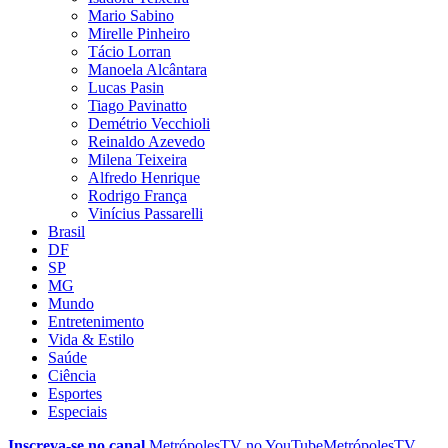
Mario Sabino
Mirelle Pinheiro
Tácio Lorran
Manoela Alcântara
Lucas Pasin
Tiago Pavinatto
Demétrio Vecchioli
Reinaldo Azevedo
Milena Teixeira
Alfredo Henrique
Rodrigo França
Vinícius Passarelli
Brasil
DF
SP
MG
Mundo
Entretenimento
Vida & Estilo
Saúde
Ciência
Esportes
Especiais
Inscreva-se no canal
MetrópolesTV no
YouTube
MetrópolesTV