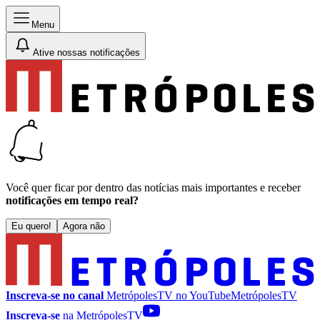
Menu
Ative nossas notificações
Você quer ficar por dentro das notícias mais importantes e receber
notificações em tempo real?
Eu quero!
Agora não
Inscreva-se no canal
MetrópolesTV no
YouTube
MetrópolesTV
Inscreva-se
na MetrópolesTV