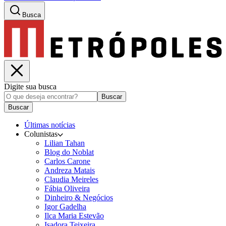
Busca
Digite sua busca
Buscar
Buscar
Últimas notícias
Colunistas
Lilian Tahan
Blog do Noblat
Carlos Carone
Andreza Matais
Claudia Meireles
Fábia Oliveira
Dinheiro & Negócios
Igor Gadelha
Ilca Maria Estevão
Isadora Teixeira