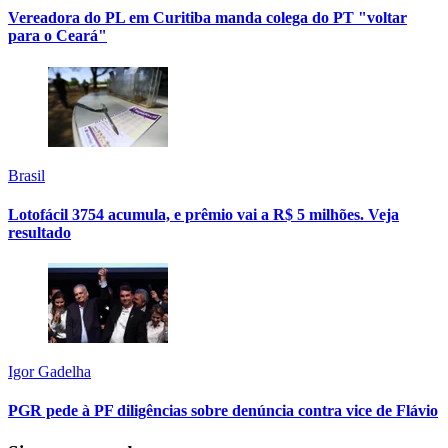
Vereadora do PL em Curitiba manda colega do PT "voltar
para o Ceará"
Brasil
Lotofácil 3754 acumula, e prêmio vai a R$ 5 milhões. Veja
resultado
Igor Gadelha
PGR pede à PF diligências sobre denúncia contra vice de Flávio