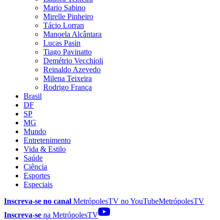
Mario Sabino
Mirelle Pinheiro
Tácio Lorran
Manoela Alcântara
Lucas Pasin
Tiago Pavinatto
Demétrio Vecchioli
Reinaldo Azevedo
Milena Teixeira
Rodrigo França
Brasil
DF
SP
MG
Mundo
Entretenimento
Vida & Estilo
Saúde
Ciência
Esportes
Especiais
Inscreva-se no canal
MetrópolesTV no
YouTube
MetrópolesTV
Inscreva-se
na MetrópolesTV