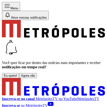
Menu
Ative nossas notificações
Você quer ficar por dentro das notícias mais importantes e receber
notificações em tempo real?
Eu quero!
Agora não
Inscreva-se no canal
MetrópolesTV no
YouTube
MetrópolesTV
Inscreva-se
na MetrópolesTV