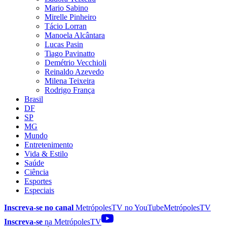
Mario Sabino
Mirelle Pinheiro
Tácio Lorran
Manoela Alcântara
Lucas Pasin
Tiago Pavinatto
Demétrio Vecchioli
Reinaldo Azevedo
Milena Teixeira
Rodrigo França
Brasil
DF
SP
MG
Mundo
Entretenimento
Vida & Estilo
Saúde
Ciência
Esportes
Especiais
Inscreva-se no canal
MetrópolesTV no
YouTube
MetrópolesTV
Inscreva-se
na MetrópolesTV