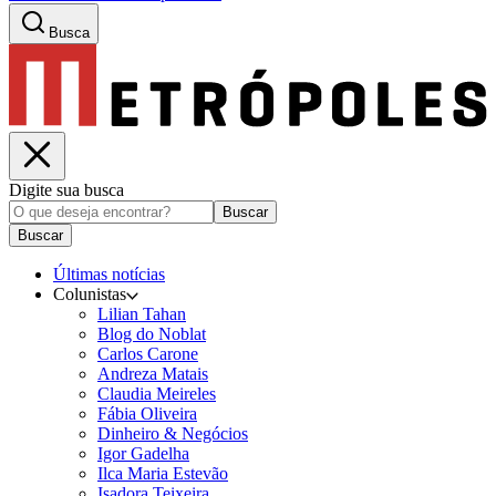
Busca
Digite sua busca
Buscar
Buscar
Últimas notícias
Colunistas
Lilian Tahan
Blog do Noblat
Carlos Carone
Andreza Matais
Claudia Meireles
Fábia Oliveira
Dinheiro & Negócios
Igor Gadelha
Ilca Maria Estevão
Isadora Teixeira