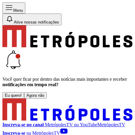
Menu
Ative nossas notificações
Você quer ficar por dentro das notícias mais importantes e receber
notificações em tempo real?
Eu quero!
Agora não
Inscreva-se no canal
MetrópolesTV no
YouTube
MetrópolesTV
Inscreva-se
na MetrópolesTV