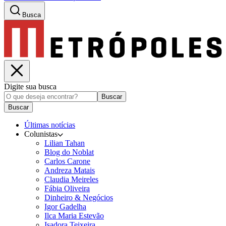
Busca
Digite sua busca
Buscar
Buscar
Últimas notícias
Colunistas
Lilian Tahan
Blog do Noblat
Carlos Carone
Andreza Matais
Claudia Meireles
Fábia Oliveira
Dinheiro & Negócios
Igor Gadelha
Ilca Maria Estevão
Isadora Teixeira