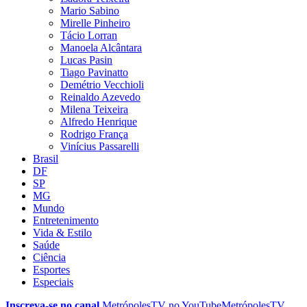
Mario Sabino
Mirelle Pinheiro
Tácio Lorran
Manoela Alcântara
Lucas Pasin
Tiago Pavinatto
Demétrio Vecchioli
Reinaldo Azevedo
Milena Teixeira
Alfredo Henrique
Rodrigo França
Vinícius Passarelli
Brasil
DF
SP
MG
Mundo
Entretenimento
Vida & Estilo
Saúde
Ciência
Esportes
Especiais
Inscreva-se no canal
MetrópolesTV no
YouTube
MetrópolesTV