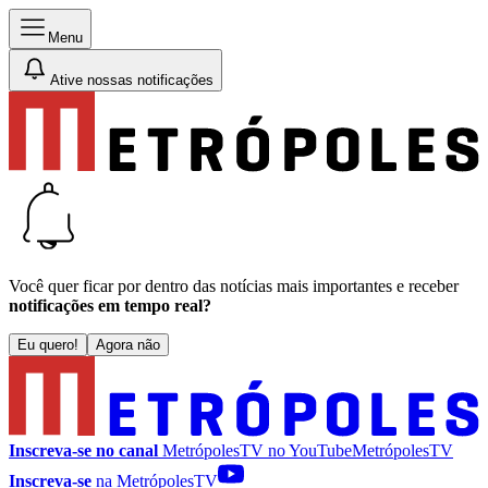
Menu
Ative nossas notificações
Você quer ficar por dentro das notícias mais importantes e receber
notificações em tempo real?
Eu quero!
Agora não
Inscreva-se no canal
MetrópolesTV no
YouTube
MetrópolesTV
Inscreva-se
na MetrópolesTV