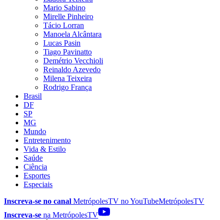
Mario Sabino
Mirelle Pinheiro
Tácio Lorran
Manoela Alcântara
Lucas Pasin
Tiago Pavinatto
Demétrio Vecchioli
Reinaldo Azevedo
Milena Teixeira
Rodrigo França
Brasil
DF
SP
MG
Mundo
Entretenimento
Vida & Estilo
Saúde
Ciência
Esportes
Especiais
Inscreva-se no canal
MetrópolesTV no
YouTube
MetrópolesTV
Inscreva-se
na MetrópolesTV