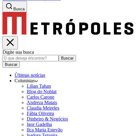
Busca
Digite sua busca
Buscar
Buscar
Últimas notícias
Colunistas
Lilian Tahan
Blog do Noblat
Carlos Carone
Andreza Matais
Claudia Meireles
Fábia Oliveira
Dinheiro & Negócios
Igor Gadelha
Ilca Maria Estevão
Isadora Teixeira