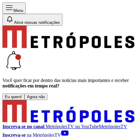
Menu
Ative nossas notificações
Você quer ficar por dentro das notícias mais importantes e receber
notificações em tempo real?
Eu quero!
Agora não
Inscreva-se no canal
MetrópolesTV no
YouTube
MetrópolesTV
Inscreva-se
na MetrópolesTV