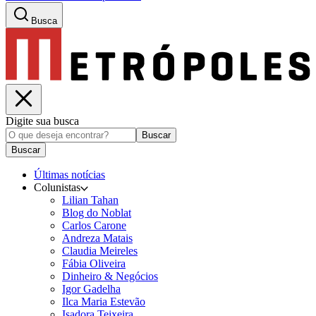
Busca
Digite sua busca
Buscar
Buscar
Últimas notícias
Colunistas
Lilian Tahan
Blog do Noblat
Carlos Carone
Andreza Matais
Claudia Meireles
Fábia Oliveira
Dinheiro & Negócios
Igor Gadelha
Ilca Maria Estevão
Isadora Teixeira