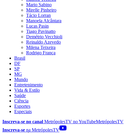
Mario Sabino
Mirelle Pinheiro
Tácio Lorran
Manoela Alcântara
Lucas Pasin
Tiago Pavinatto
Demétrio Vecchioli
Reinaldo Azevedo
Milena Teixeira
Rodrigo França
Brasil
DF
SP
MG
Mundo
Entretenimento
Vida & Estilo
Saúde
Ciência
Esportes
Especiais
Inscreva-se no canal
MetrópolesTV no
YouTube
MetrópolesTV
Inscreva-se
na MetrópolesTV