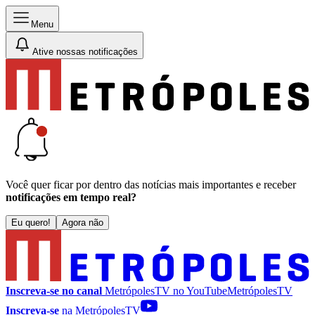
Menu
Ative nossas notificações
Você quer ficar por dentro das notícias mais importantes e receber
notificações em tempo real?
Eu quero!
Agora não
Inscreva-se no canal
MetrópolesTV no
YouTube
MetrópolesTV
Inscreva-se
na MetrópolesTV