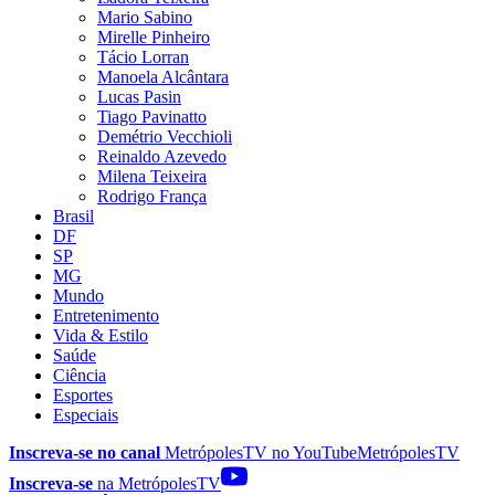
Mario Sabino
Mirelle Pinheiro
Tácio Lorran
Manoela Alcântara
Lucas Pasin
Tiago Pavinatto
Demétrio Vecchioli
Reinaldo Azevedo
Milena Teixeira
Rodrigo França
Brasil
DF
SP
MG
Mundo
Entretenimento
Vida & Estilo
Saúde
Ciência
Esportes
Especiais
Inscreva-se no canal
MetrópolesTV no
YouTube
MetrópolesTV
Inscreva-se
na MetrópolesTV