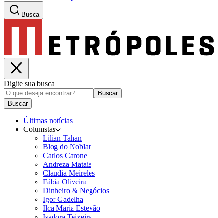
Busca
Digite sua busca
Buscar
Buscar
Últimas notícias
Colunistas
Lilian Tahan
Blog do Noblat
Carlos Carone
Andreza Matais
Claudia Meireles
Fábia Oliveira
Dinheiro & Negócios
Igor Gadelha
Ilca Maria Estevão
Isadora Teixeira