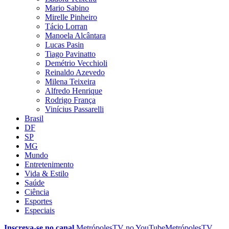
Mario Sabino
Mirelle Pinheiro
Tácio Lorran
Manoela Alcântara
Lucas Pasin
Tiago Pavinatto
Demétrio Vecchioli
Reinaldo Azevedo
Milena Teixeira
Alfredo Henrique
Rodrigo França
Vinícius Passarelli
Brasil
DF
SP
MG
Mundo
Entretenimento
Vida & Estilo
Saúde
Ciência
Esportes
Especiais
Inscreva-se no canal
MetrópolesTV no
YouTube
MetrópolesTV