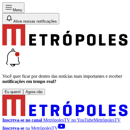
Menu
Ative nossas notificações
Você quer ficar por dentro das notícias mais importantes e receber
notificações em tempo real?
Eu quero!
Agora não
Inscreva-se no canal
MetrópolesTV no
YouTube
MetrópolesTV
Inscreva-se
na MetrópolesTV