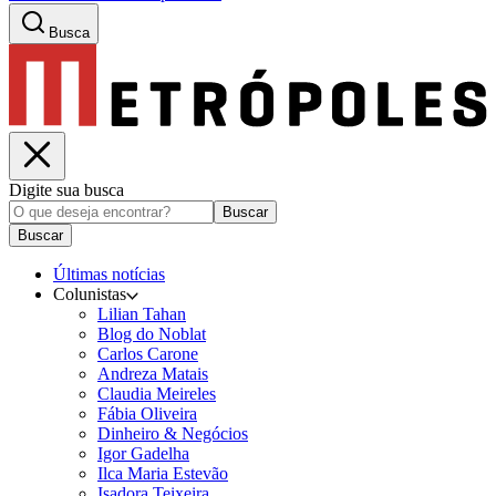
Busca
Digite sua busca
Buscar
Buscar
Últimas notícias
Colunistas
Lilian Tahan
Blog do Noblat
Carlos Carone
Andreza Matais
Claudia Meireles
Fábia Oliveira
Dinheiro & Negócios
Igor Gadelha
Ilca Maria Estevão
Isadora Teixeira