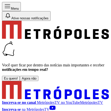
Menu
Ative nossas notificações
Você quer ficar por dentro das notícias mais importantes e receber
notificações em tempo real?
Eu quero!
Agora não
Inscreva-se no canal
MetrópolesTV no
YouTube
MetrópolesTV
Inscreva-se
na MetrópolesTV