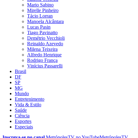
Mario Sabino
Mirelle Pinheiro
Tácio Lorran
Manoela Alcântara
Lucas Pasin
Tiago Pavinatto
Demétrio Vecchioli
Reinaldo Azevedo
Milena Teixeira
Alfredo Henrique
Rodrigo França
Vinícius Passarelli
Brasil
DF
SP
MG
Mundo
Entretenimento
Vida & Estilo
Saúde
Ciência
Esportes
Especiais
Inscreva-se no canal
MetrópolesTV no
YouTube
MetrópolesTV