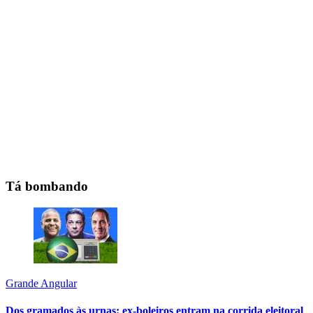
Tá bombando
Grande Angular
Dos gramados às urnas: ex-boleiros entram na corrida eleitoral