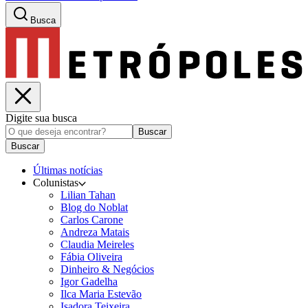
Busca
Digite sua busca
Buscar
Buscar
Últimas notícias
Colunistas
Lilian Tahan
Blog do Noblat
Carlos Carone
Andreza Matais
Claudia Meireles
Fábia Oliveira
Dinheiro & Negócios
Igor Gadelha
Ilca Maria Estevão
Isadora Teixeira