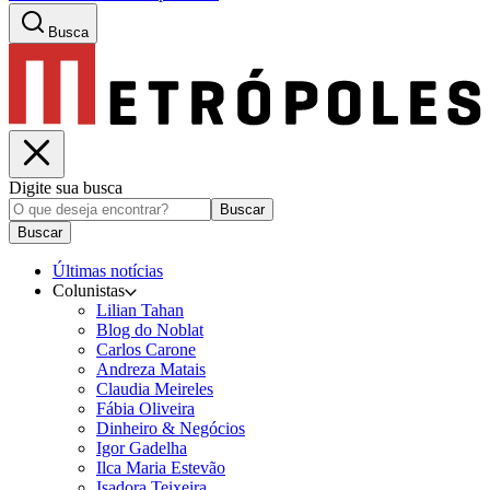
Busca
Digite sua busca
Buscar
Buscar
Últimas notícias
Colunistas
Lilian Tahan
Blog do Noblat
Carlos Carone
Andreza Matais
Claudia Meireles
Fábia Oliveira
Dinheiro & Negócios
Igor Gadelha
Ilca Maria Estevão
Isadora Teixeira