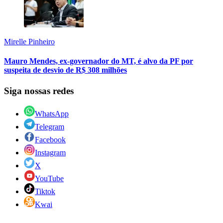
Mirelle Pinheiro
Mauro Mendes, ex-governador do MT, é alvo da PF por
suspeita de desvio de R$ 308 milhões
Siga nossas redes
WhatsApp
Telegram
Facebook
Instagram
X
YouTube
Tiktok
Kwai