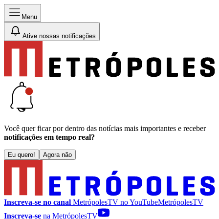
Menu
Ative nossas notificações
Você quer ficar por dentro das notícias mais importantes e receber
notificações em tempo real?
Eu quero!
Agora não
Inscreva-se no canal
MetrópolesTV no
YouTube
MetrópolesTV
Inscreva-se
na MetrópolesTV