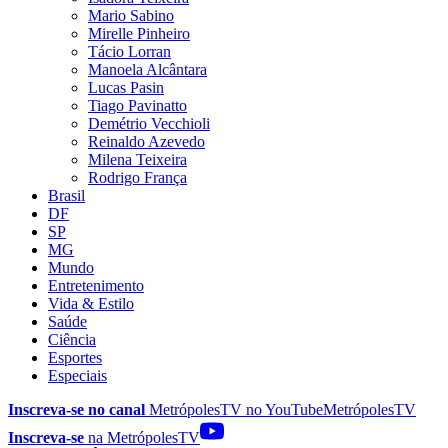
Mario Sabino
Mirelle Pinheiro
Tácio Lorran
Manoela Alcântara
Lucas Pasin
Tiago Pavinatto
Demétrio Vecchioli
Reinaldo Azevedo
Milena Teixeira
Rodrigo França
Brasil
DF
SP
MG
Mundo
Entretenimento
Vida & Estilo
Saúde
Ciência
Esportes
Especiais
Inscreva-se no canal
MetrópolesTV no
YouTube
MetrópolesTV
Inscreva-se
na MetrópolesTV