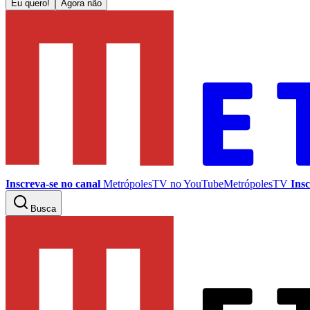
Eu quero!
Agora não
Inscreva-se no canal
MetrópolesTV no
YouTube
MetrópolesTV
Insc
Busca