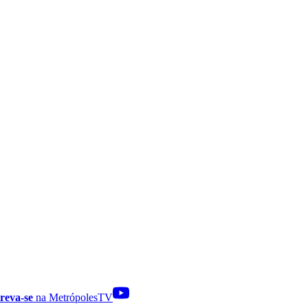
reva-se
na MetrópolesTV