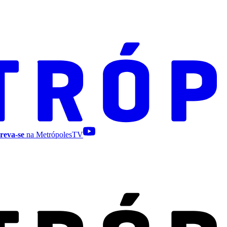
reva-se
na MetrópolesTV