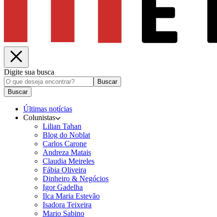
Digite sua busca
Buscar
Buscar
Últimas notícias
Colunistas
Lilian Tahan
Blog do Noblat
Carlos Carone
Andreza Matais
Claudia Meireles
Fábia Oliveira
Dinheiro & Negócios
Igor Gadelha
Ilca Maria Estevão
Isadora Teixeira
Mario Sabino