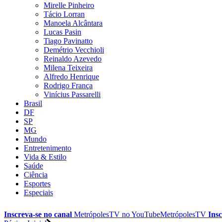
Mirelle Pinheiro
Tácio Lorran
Manoela Alcântara
Lucas Pasin
Tiago Pavinatto
Demétrio Vecchioli
Reinaldo Azevedo
Milena Teixeira
Alfredo Henrique
Rodrigo França
Vinícius Passarelli
Brasil
DF
SP
MG
Mundo
Entretenimento
Vida & Estilo
Saúde
Ciência
Esportes
Especiais
Inscreva-se no canal
MetrópolesTV no
YouTube
MetrópolesTV
Insc