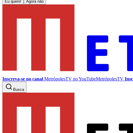
Eu quero!
Agora não
Inscreva-se no canal
MetrópolesTV no
YouTube
MetrópolesTV
Insc
Busca