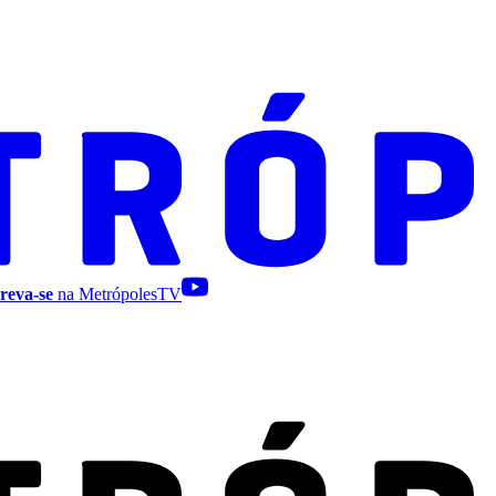
reva-se
na MetrópolesTV