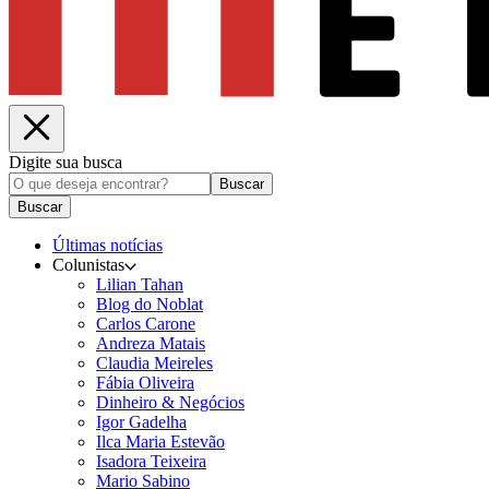
Digite sua busca
Buscar
Buscar
Últimas notícias
Colunistas
Lilian Tahan
Blog do Noblat
Carlos Carone
Andreza Matais
Claudia Meireles
Fábia Oliveira
Dinheiro & Negócios
Igor Gadelha
Ilca Maria Estevão
Isadora Teixeira
Mario Sabino