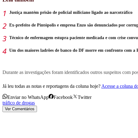
Justiça mantém prisão de policial miliciano ligado ao narcotráfico
Ex-prefeito de Pintópolis e empresa Enzo são denunciados por corru
Técnico de enfermagem estupra paciente medicada e com crise convu
Um dos maiores ladrões de banco do DF morre em confronto com a
Durante as investigações foram identificados outros suspeitos com po
Já leu todas as notas e reportagens da coluna hoje?
Acesse a coluna d
Enviar no WhatsApp
Facebook
Twitter
tráfico de drogas
Ver Comentários