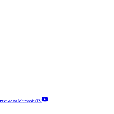
reva-se
na MetrópolesTV