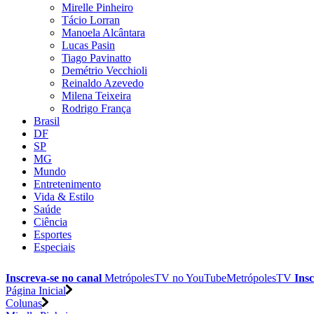
Mirelle Pinheiro
Tácio Lorran
Manoela Alcântara
Lucas Pasin
Tiago Pavinatto
Demétrio Vecchioli
Reinaldo Azevedo
Milena Teixeira
Rodrigo França
Brasil
DF
SP
MG
Mundo
Entretenimento
Vida & Estilo
Saúde
Ciência
Esportes
Especiais
Inscreva-se no canal
MetrópolesTV no
YouTube
MetrópolesTV
Insc
Página Inicial
Colunas