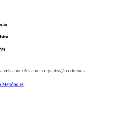
pção
lsiva
 PM
ssíveis conexões com a organização criminosa.
o Metrópoles
.