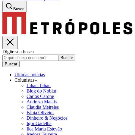
Busca
Digite sua busca
Buscar
Buscar
Últimas notícias
Colunistas
Lilian Tahan
Blog do Noblat
Carlos Carone
Andreza Matais
Claudia Meireles
Fábia Oliveira
Dinheiro & Negócios
Igor Gadelha
Ilca Maria Estevão
Isadora Teixeira