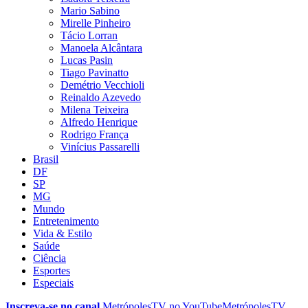
Mario Sabino
Mirelle Pinheiro
Tácio Lorran
Manoela Alcântara
Lucas Pasin
Tiago Pavinatto
Demétrio Vecchioli
Reinaldo Azevedo
Milena Teixeira
Alfredo Henrique
Rodrigo França
Vinícius Passarelli
Brasil
DF
SP
MG
Mundo
Entretenimento
Vida & Estilo
Saúde
Ciência
Esportes
Especiais
Inscreva-se no canal
MetrópolesTV no
YouTube
MetrópolesTV