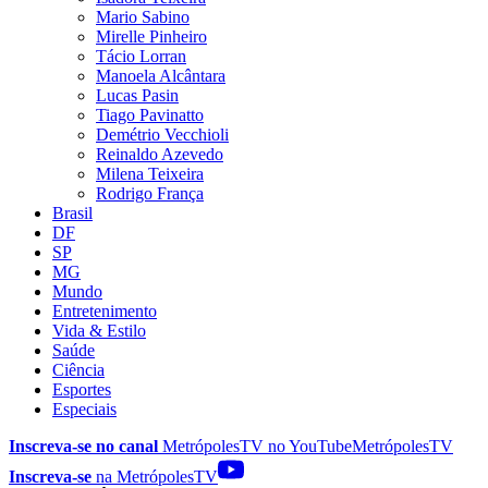
Mario Sabino
Mirelle Pinheiro
Tácio Lorran
Manoela Alcântara
Lucas Pasin
Tiago Pavinatto
Demétrio Vecchioli
Reinaldo Azevedo
Milena Teixeira
Rodrigo França
Brasil
DF
SP
MG
Mundo
Entretenimento
Vida & Estilo
Saúde
Ciência
Esportes
Especiais
Inscreva-se no canal
MetrópolesTV no
YouTube
MetrópolesTV
Inscreva-se
na MetrópolesTV