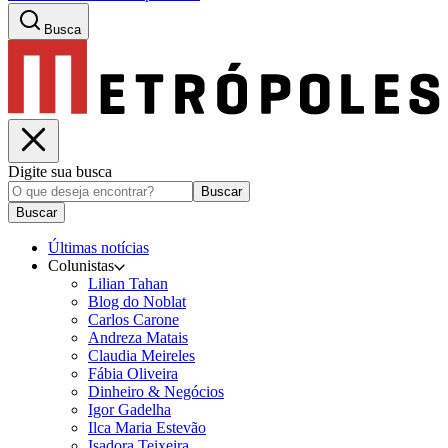
Busca
Digite sua busca
Buscar
Buscar
Últimas notícias
Colunistas
Lilian Tahan
Blog do Noblat
Carlos Carone
Andreza Matais
Claudia Meireles
Fábia Oliveira
Dinheiro & Negócios
Igor Gadelha
Ilca Maria Estevão
Isadora Teixeira