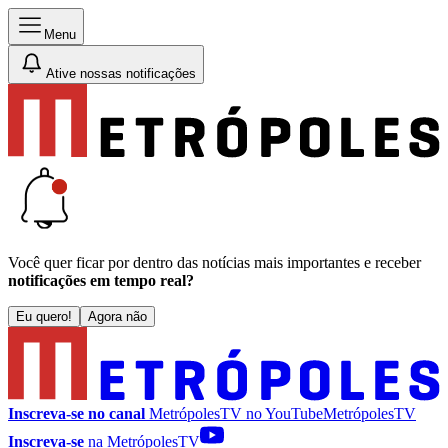
Menu
Ative nossas notificações
Você quer ficar por dentro das notícias mais importantes e receber
notificações em tempo real?
Eu quero!
Agora não
Inscreva-se no canal
MetrópolesTV no
YouTube
MetrópolesTV
Inscreva-se
na MetrópolesTV