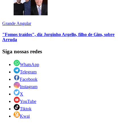
Grande Angular
"Fomos traídos", diz Jorginho Argello, filho de Gim, sobre
Arruda
Siga nossas redes
WhatsApp
Telegram
Facebook
Instagram
X
YouTube
Tiktok
Kwai