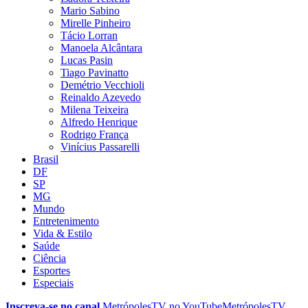
Mario Sabino
Mirelle Pinheiro
Tácio Lorran
Manoela Alcântara
Lucas Pasin
Tiago Pavinatto
Demétrio Vecchioli
Reinaldo Azevedo
Milena Teixeira
Alfredo Henrique
Rodrigo França
Vinícius Passarelli
Brasil
DF
SP
MG
Mundo
Entretenimento
Vida & Estilo
Saúde
Ciência
Esportes
Especiais
Inscreva-se no canal
MetrópolesTV no
YouTube
MetrópolesTV