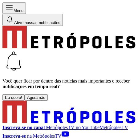
Menu
Ative nossas notificações
Você quer ficar por dentro das notícias mais importantes e receber
notificações em tempo real?
Eu quero!
Agora não
Inscreva-se no canal
MetrópolesTV no
YouTube
MetrópolesTV
Inscreva-se
na MetrópolesTV