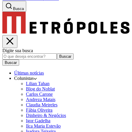
Busca
Digite sua busca
Buscar
Buscar
Últimas notícias
Colunistas
Lilian Tahan
Blog do Noblat
Carlos Carone
Andreza Matais
Claudia Meireles
Fábia Oliveira
Dinheiro & Negócios
Igor Gadelha
Ilca Maria Estevão
Isadora Teixeira