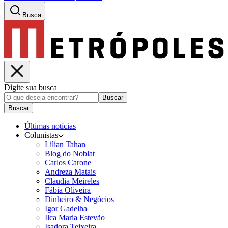
Busca
Digite sua busca
Buscar
Buscar
Últimas notícias
Colunistas
Lilian Tahan
Blog do Noblat
Carlos Carone
Andreza Matais
Claudia Meireles
Fábia Oliveira
Dinheiro & Negócios
Igor Gadelha
Ilca Maria Estevão
Isadora Teixeira