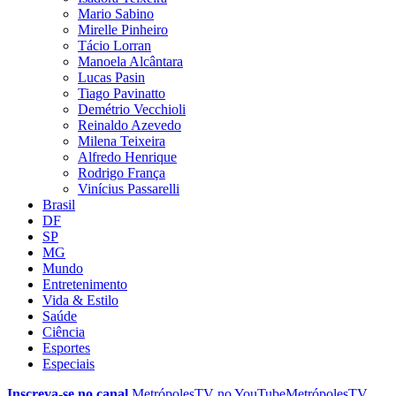
Mario Sabino
Mirelle Pinheiro
Tácio Lorran
Manoela Alcântara
Lucas Pasin
Tiago Pavinatto
Demétrio Vecchioli
Reinaldo Azevedo
Milena Teixeira
Alfredo Henrique
Rodrigo França
Vinícius Passarelli
Brasil
DF
SP
MG
Mundo
Entretenimento
Vida & Estilo
Saúde
Ciência
Esportes
Especiais
Inscreva-se no canal
MetrópolesTV no
YouTube
MetrópolesTV