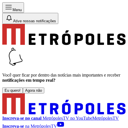
Menu
Ative nossas notificações
Você quer ficar por dentro das notícias mais importantes e receber
notificações em tempo real?
Eu quero!
Agora não
Inscreva-se no canal
MetrópolesTV no
YouTube
MetrópolesTV
Inscreva-se
na MetrópolesTV