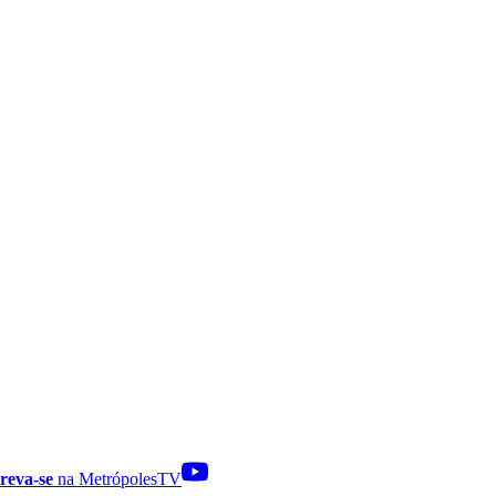
reva-se
na MetrópolesTV