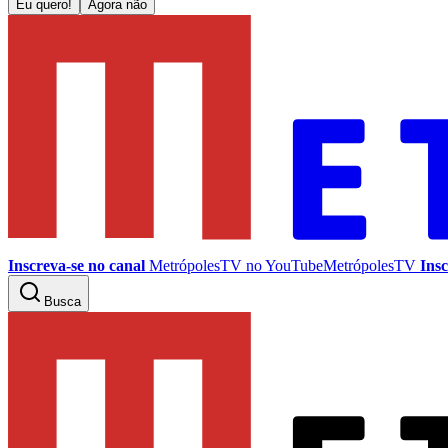
Eu quero!
Agora não
Inscreva-se no canal
MetrópolesTV no
YouTube
MetrópolesTV
Insc
Busca