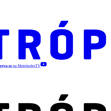
reva-se
na MetrópolesTV