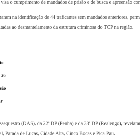
e visa o cumprimento de mandados de prisão e de busca e apreensão co
naram na identificação de 44 traficantes sem mandados anteriores, permit
oltadas ao desmantelamento da estrutura criminosa do TCP na região.
io
 26
são
ar
sequestro (DAS), da 22ª DP (Penha) e da 33ª DP (Realengo), revelaram
al, Parada de Lucas, Cidade Alta, Cinco Bocas e Pica-Pau.