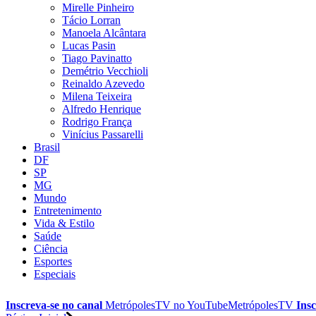
Mirelle Pinheiro
Tácio Lorran
Manoela Alcântara
Lucas Pasin
Tiago Pavinatto
Demétrio Vecchioli
Reinaldo Azevedo
Milena Teixeira
Alfredo Henrique
Rodrigo França
Vinícius Passarelli
Brasil
DF
SP
MG
Mundo
Entretenimento
Vida & Estilo
Saúde
Ciência
Esportes
Especiais
Inscreva-se no canal
MetrópolesTV no
YouTube
MetrópolesTV
Insc