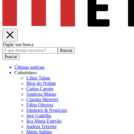
Digite sua busca
Buscar
Buscar
Últimas notícias
Colunistas
Lilian Tahan
Blog do Noblat
Carlos Carone
Andreza Matais
Claudia Meireles
Fábia Oliveira
Dinheiro & Negócios
Igor Gadelha
Ilca Maria Estevão
Isadora Teixeira
Mario Sabino