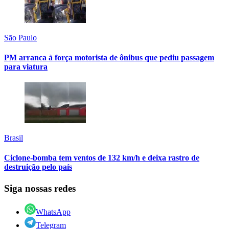
São Paulo
PM arranca à força motorista de ônibus que pediu passagem
para viatura
Brasil
Ciclone-bomba tem ventos de 132 km/h e deixa rastro de
destruição pelo país
Siga nossas redes
WhatsApp
Telegram