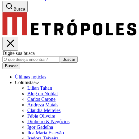
Busca
Digite sua busca
Buscar
Buscar
Últimas notícias
Colunistas
Lilian Tahan
Blog do Noblat
Carlos Carone
Andreza Matais
Claudia Meireles
Fábia Oliveira
Dinheiro & Negócios
Igor Gadelha
Ilca Maria Estevão
Isadora Teixeira