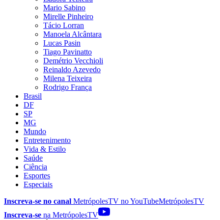
Mario Sabino
Mirelle Pinheiro
Tácio Lorran
Manoela Alcântara
Lucas Pasin
Tiago Pavinatto
Demétrio Vecchioli
Reinaldo Azevedo
Milena Teixeira
Rodrigo França
Brasil
DF
SP
MG
Mundo
Entretenimento
Vida & Estilo
Saúde
Ciência
Esportes
Especiais
Inscreva-se no canal
MetrópolesTV no
YouTube
MetrópolesTV
Inscreva-se
na MetrópolesTV