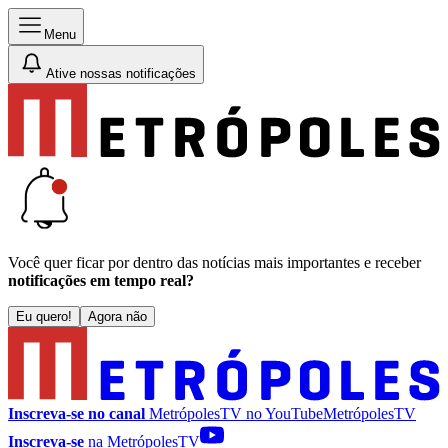
Menu
Ative nossas notificações
Você quer ficar por dentro das notícias mais importantes e receber
notificações em tempo real?
Eu quero!
Agora não
Inscreva-se no canal
MetrópolesTV no
YouTube
MetrópolesTV
Inscreva-se
na MetrópolesTV