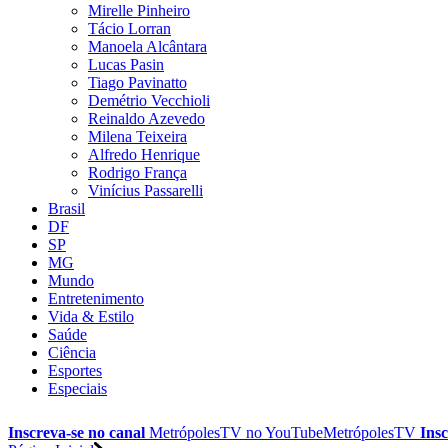
Mirelle Pinheiro
Tácio Lorran
Manoela Alcântara
Lucas Pasin
Tiago Pavinatto
Demétrio Vecchioli
Reinaldo Azevedo
Milena Teixeira
Alfredo Henrique
Rodrigo França
Vinícius Passarelli
Brasil
DF
SP
MG
Mundo
Entretenimento
Vida & Estilo
Saúde
Ciência
Esportes
Especiais
Inscreva-se no canal
MetrópolesTV no
YouTube
MetrópolesTV
Insc