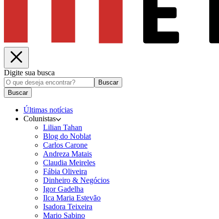
Digite sua busca
Buscar
Buscar
Últimas notícias
Colunistas
Lilian Tahan
Blog do Noblat
Carlos Carone
Andreza Matais
Claudia Meireles
Fábia Oliveira
Dinheiro & Negócios
Igor Gadelha
Ilca Maria Estevão
Isadora Teixeira
Mario Sabino