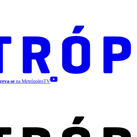
reva-se
na MetrópolesTV