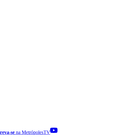
reva-se
na MetrópolesTV