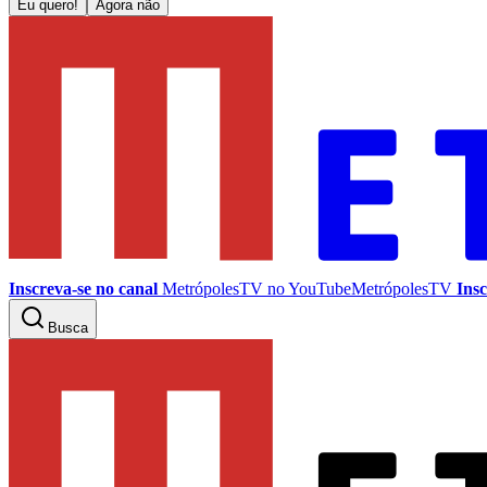
Eu quero!
Agora não
Inscreva-se no canal
MetrópolesTV no
YouTube
MetrópolesTV
Insc
Busca