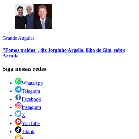
Grande Angular
"Fomos traídos", diz Jorginho Argello, filho de Gim, sobre
Arruda
Siga nossas redes
WhatsApp
Telegram
Facebook
Instagram
X
YouTube
Tiktok