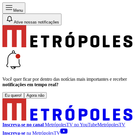
Menu
Ative nossas notificações
Você quer ficar por dentro das notícias mais importantes e receber
notificações em tempo real?
Eu quero!
Agora não
Inscreva-se no canal
MetrópolesTV no
YouTube
MetrópolesTV
Inscreva-se
na MetrópolesTV