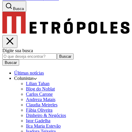
Busca
Digite sua busca
Buscar
Buscar
Últimas notícias
Colunistas
Lilian Tahan
Blog do Noblat
Carlos Carone
Andreza Matais
Claudia Meireles
Fábia Oliveira
Dinheiro & Negócios
Igor Gadelha
Ilca Maria Estevão
Isadora Teixeira