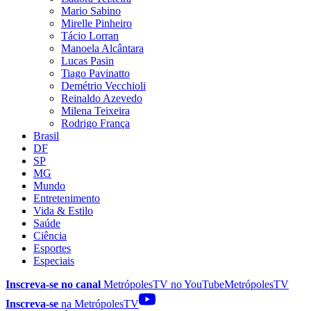
Mario Sabino
Mirelle Pinheiro
Tácio Lorran
Manoela Alcântara
Lucas Pasin
Tiago Pavinatto
Demétrio Vecchioli
Reinaldo Azevedo
Milena Teixeira
Rodrigo França
Brasil
DF
SP
MG
Mundo
Entretenimento
Vida & Estilo
Saúde
Ciência
Esportes
Especiais
Inscreva-se no canal
MetrópolesTV no
YouTube
MetrópolesTV
Inscreva-se
na MetrópolesTV