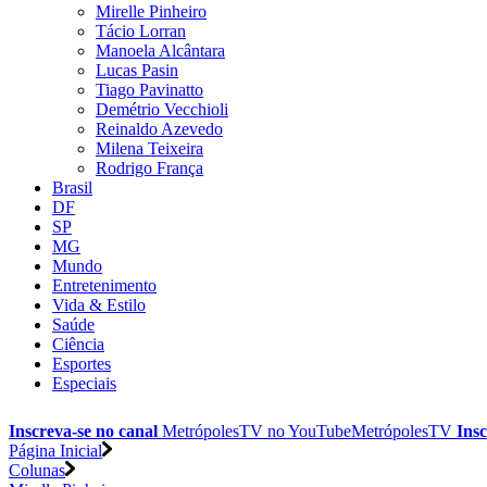
Mirelle Pinheiro
Tácio Lorran
Manoela Alcântara
Lucas Pasin
Tiago Pavinatto
Demétrio Vecchioli
Reinaldo Azevedo
Milena Teixeira
Rodrigo França
Brasil
DF
SP
MG
Mundo
Entretenimento
Vida & Estilo
Saúde
Ciência
Esportes
Especiais
Inscreva-se no canal
MetrópolesTV no
YouTube
MetrópolesTV
Insc
Página Inicial
Colunas