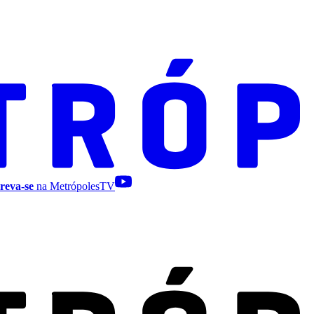
reva-se
na MetrópolesTV