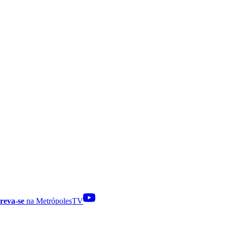
reva-se
na MetrópolesTV