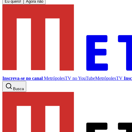
Eu quero!
Agora não
Inscreva-se no canal
MetrópolesTV no
YouTube
MetrópolesTV
Insc
Busca