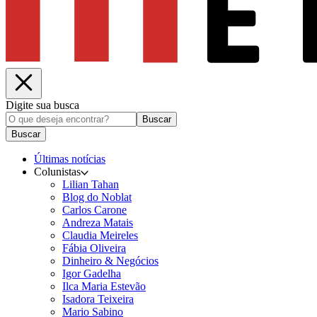
Digite sua busca
Buscar
Buscar
Últimas notícias
Colunistas
Lilian Tahan
Blog do Noblat
Carlos Carone
Andreza Matais
Claudia Meireles
Fábia Oliveira
Dinheiro & Negócios
Igor Gadelha
Ilca Maria Estevão
Isadora Teixeira
Mario Sabino