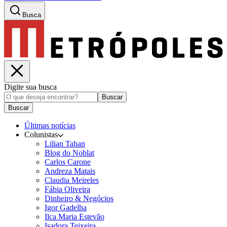
Busca
Digite sua busca
Buscar
Buscar
Últimas notícias
Colunistas
Lilian Tahan
Blog do Noblat
Carlos Carone
Andreza Matais
Claudia Meireles
Fábia Oliveira
Dinheiro & Negócios
Igor Gadelha
Ilca Maria Estevão
Isadora Teixeira