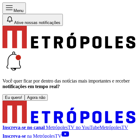
Menu
Ative nossas notificações
Você quer ficar por dentro das notícias mais importantes e receber
notificações em tempo real?
Eu quero!
Agora não
Inscreva-se no canal
MetrópolesTV no
YouTube
MetrópolesTV
Inscreva-se
na MetrópolesTV