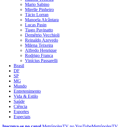
Mario Sabino
Mirelle Pinheiro
Tácio Lorran
Manoela Alcântara
Lucas Pasin
Tiago Pavinatto
Demétrio Vecchioli
Reinaldo Azevedo
Milena Teixeira
Alfredo Henrique
Rodrigo França
Vinícius Passarelli
Brasil
DF
SP
MG
Mundo
Entretenimento
Vida & Estilo
Saúde
Ciência
Esportes
Especiais
Inscreva-se no canal
MetrópolesTV no
YouTube
MetrópolesTV