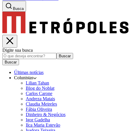
Busca
Digite sua busca
Buscar
Buscar
Últimas notícias
Colunistas
Lilian Tahan
Blog do Noblat
Carlos Carone
Andreza Matais
Claudia Meireles
Fábia Oliveira
Dinheiro & Negócios
Igor Gadelha
Ilca Maria Estevão
Isadora Teixeira