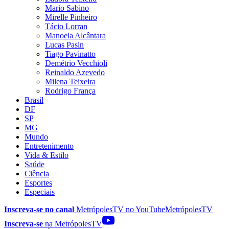
Mario Sabino
Mirelle Pinheiro
Tácio Lorran
Manoela Alcântara
Lucas Pasin
Tiago Pavinatto
Demétrio Vecchioli
Reinaldo Azevedo
Milena Teixeira
Rodrigo França
Brasil
DF
SP
MG
Mundo
Entretenimento
Vida & Estilo
Saúde
Ciência
Esportes
Especiais
Inscreva-se no canal
MetrópolesTV no
YouTube
MetrópolesTV
Inscreva-se
na MetrópolesTV