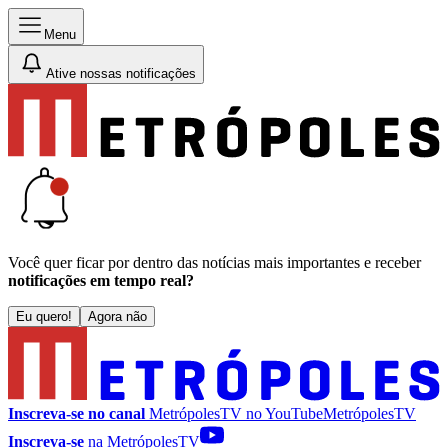
Menu
Ative nossas notificações
Você quer ficar por dentro das notícias mais importantes e receber
notificações em tempo real?
Eu quero!
Agora não
Inscreva-se no canal
MetrópolesTV no
YouTube
MetrópolesTV
Inscreva-se
na MetrópolesTV